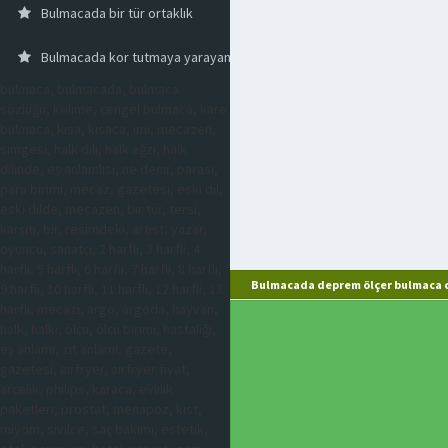
Bulmacada bir tür ortaklık
Bulmacada kor tutmaya yarayan araç
bulmaca, bulmacada, bulmaca
sözlüğü, kelime, çengel bulmaca, kare
bulmaca, kısa, kısaca, imi, mecazen,
simgesi, halk dili, halk ağzı, halk
dilinde, eş anlamlısı, ne denir, parası,
para birimi, mecaz, gazetesi, eski dil,
eski dilde, mecazen, bir tür, tersi,
karşıtı, bir, resimdeki, artist, yazar,
oyuncu, sanatçı, 2 harfli, 3 harfli, 4
harfli, 5 harfli, 6 harfli, 7 harfli, 8 harfli,
Bulmacada deprem ölçer bulmaca c
9 harfli, 10 harfli, 11 harfli, 12 harfli, 13
harfli, mecazi, argo, argoda, hayvan,
halk, halkı, ölçü, ölçü birimi, hastalığı,
eş anlamı, zıt anlamı, gazete,
gazetesi, airfryer, airfryer fiyat,
arçelik, philips, karaca, evlilik
paketleri, prostat, menapoz, kist,
miyom, sivilce, saç bakımı, estetik,