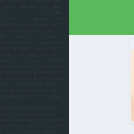
otel, pansiyon, hotel, resort, gezi,
tatil, ets, tatilbudur, moda, kadın,
makyaj, kozmetik, kıyafet, güzellik,
yemek tarifleri, kadın, genç kız, evlilik,
nişan, balo, cep telefonu, iphone,
samsung, maskara, ruj, doğum,
hamilelik, güneş kremi, ağrı kesici
krem, farmasi, avon, huncalife, para
kazanma, sağlık, abiye, iç çamaşırı,
güzellik sırları, makyaj önerileri,
katalog, ürünler, saç bakım ürünleri,
oteller, tatil, apart, hotel, gezi, cafe,
pastane, tatlı, gurme, kebap, para,
kripto, bebek, çocuk, hamile, doğum,
gebelik, parfüm, ruj,
Bulmaca
cevaplarına kolayca ulaşmak için
arama kutusunda sorunuzu yazınız.
Bulmaca
; gazete ve dergilerin
yayınladıkları eklerinde bulunan
özellikle haftasonlarının vazgeçilmez
eğlencesi olan Kare bulmaca, Çengel
bulmaca, sudoku şeklindeki zeka,