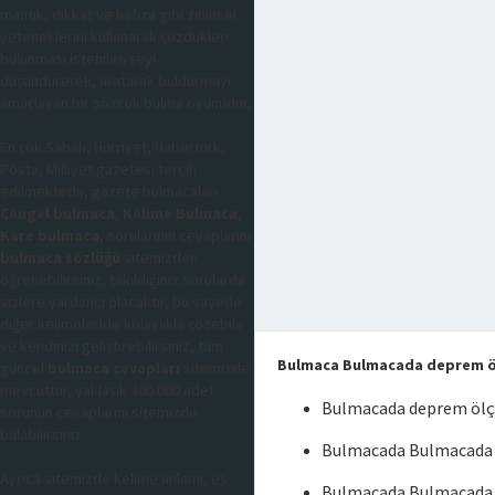
mantık, dikkat ve hafıza gibi zihinsel
yeteneklerini kullanarak çözdükleri
bulunması istenilen şeyi
düşündürerek, aratarak buldurmayı
amaçlayan bir sözcük bulma oyunudur,
En çok Sabah, Hürriyet, Habertürk,
Posta, Milliyet gazetesi tercih
edilmektedir, gazete bulmacaları
Çengel bulmaca
,
Kelime Bulmaca
,
Kare bulmaca
, sorularının cevaplarını
bulmaca sözlüğü
sitemizden
öğrenebilirsiniz, takıldığınız sorularda
sizlere yardımcı olacaktır, bu sayede
diğer kelimeleride kolaylıkla çözebilir
ve kendinizi geliştirebilirsiniz, tüm
Bulmaca Bulmacada deprem ö
güncel
bulmaca cevapları
sitemizde
mevcuttur, yaklaşık 300.000 adet
Bulmacada deprem ölç
sorunun cevaplarını sitemizde
bulabilirsiniz.
Bulmacada Bulmacada 
Ayrıca sitemizde kelime anlamı, eş
Bulmacada Bulmacada 