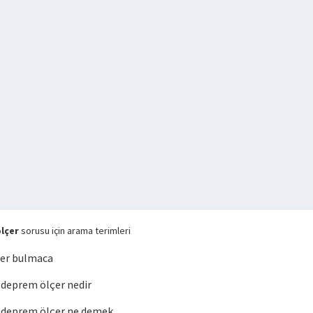
lçer
sorusu için arama terimleri
er bulmaca
deprem ölçer nedir
deprem ölçer ne demek