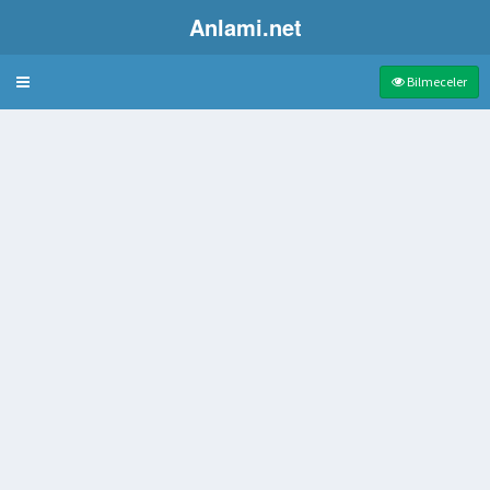
Anlami.net
Bulmaca
Bilmeceler
lanılan çatal biçiminde tahtadan tarım aracı
aban