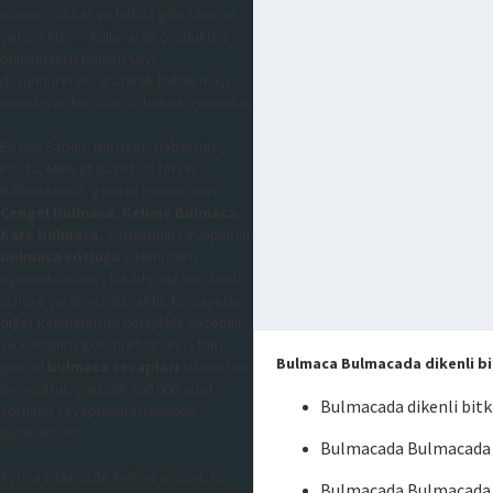
mantık, dikkat ve hafıza gibi zihinsel
yeteneklerini kullanarak çözdükleri
bulunması istenilen şeyi
düşündürerek, aratarak buldurmayı
amaçlayan bir sözcük bulma oyunudur,
En çok Sabah, Hürriyet, Habertürk,
Posta, Milliyet gazetesi tercih
edilmektedir, gazete bulmacaları
Çengel bulmaca
,
Kelime Bulmaca
,
Kare bulmaca
, sorularının cevaplarını
bulmaca sözlüğü
sitemizden
öğrenebilirsiniz, takıldığınız sorularda
sizlere yardımcı olacaktır, bu sayede
diğer kelimeleride kolaylıkla çözebilir
ve kendinizi geliştirebilirsiniz, tüm
Bulmaca Bulmacada dikenli bi
güncel
bulmaca cevapları
sitemizde
mevcuttur, yaklaşık 300.000 adet
Bulmacada dikenli bit
sorunun cevaplarını sitemizde
bulabilirsiniz.
Bulmacada Bulmacada di
Ayrıca sitemizde kelime anlamı, eş
Bulmacada Bulmacada d