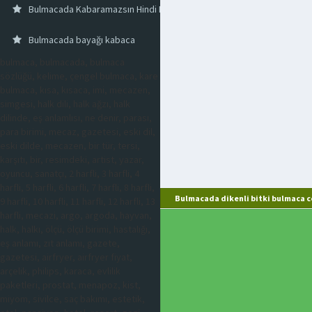
Bulmacada Kabaramazsın Hindi Kızdırma Sözü
Bulmacada bayağı kabaca
bulmaca, bulmacada, bulmaca
sözlüğü, kelime, çengel bulmaca, kare
bulmaca, kısa, kısaca, imi, mecazen,
simgesi, halk dili, halk ağzı, halk
dilinde, eş anlamlısı, ne denir, parası,
para birimi, mecaz, gazetesi, eski dil,
eski dilde, mecazen, bir tür, tersi,
karşıtı, bir, resimdeki, artist, yazar,
oyuncu, sanatçı, 2 harfli, 3 harfli, 4
harfli, 5 harfli, 6 harfli, 7 harfli, 8 harfli,
Bulmacada dikenli bitki bulmaca c
9 harfli, 10 harfli, 11 harfli, 12 harfli, 13
harfli, mecazi, argo, argoda, hayvan,
halk, halkı, ölçü, ölçü birimi, hastalığı,
eş anlamı, zıt anlamı, gazete,
gazetesi, airfryer, airfryer fiyat,
arçelik, philips, karaca, evlilik
paketleri, prostat, menapoz, kist,
miyom, sivilce, saç bakımı, estetik,