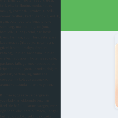
otel, pansiyon, hotel, resort, gezi,
tatil, ets, tatilbudur, moda, kadın,
makyaj, kozmetik, kıyafet, güzellik,
yemek tarifleri, kadın, genç kız, evlilik,
nişan, balo, cep telefonu, iphone,
samsung, maskara, ruj, doğum,
hamilelik, güneş kremi, ağrı kesici
krem, farmasi, avon, huncalife, para
kazanma, sağlık, abiye, iç çamaşırı,
güzellik sırları, makyaj önerileri,
katalog, ürünler, saç bakım ürünleri,
oteller, tatil, apart, hotel, gezi, cafe,
pastane, tatlı, gurme, kebap, para,
kripto, bebek, çocuk, hamile, doğum,
gebelik, parfüm, ruj,
Bulmaca
cevaplarına kolayca ulaşmak için
arama kutusunda sorunuzu yazınız.
Bulmaca
; gazete ve dergilerin
yayınladıkları eklerinde bulunan
özellikle haftasonlarının vazgeçilmez
eğlencesi olan Kare bulmaca, Çengel
bulmaca, sudoku şeklindeki zeka,