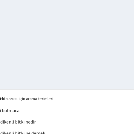
tki
sorusu için arama terimleri
ki bulmaca
kenli bitki nedir
ikenli bitki ne demek