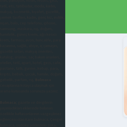
otel, pansiyon, hotel, resort, gezi,
tatil, ets, tatilbudur, moda, kadın,
makyaj, kozmetik, kıyafet, güzellik,
yemek tarifleri, kadın, genç kız, evlilik,
nişan, balo, cep telefonu, iphone,
samsung, maskara, ruj, doğum,
hamilelik, güneş kremi, ağrı kesici
krem, farmasi, avon, huncalife, para
kazanma, sağlık, abiye, iç çamaşırı,
güzellik sırları, makyaj önerileri,
katalog, ürünler, saç bakım ürünleri,
oteller, tatil, apart, hotel, gezi, cafe,
pastane, tatlı, gurme, kebap, para,
kripto, bebek, çocuk, hamile, doğum,
gebelik, parfüm, ruj,
Bulmaca
cevaplarına kolayca ulaşmak için
arama kutusunda sorunuzu yazınız.
Bulmaca
; gazete ve dergilerin
yayınladıkları eklerinde bulunan
özellikle haftasonlarının vazgeçilmez
eğlencesi olan Kare bulmaca, Çengel
bulmaca, sudoku şeklindeki zeka,