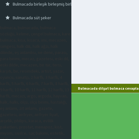
Bulmacada birleşik birleşmiş birlik olmuş
Bulmacada süt şeker
bulmaca, bulmacada, bulmaca
sözlüğü, kelime, çengel bulmaca, kare
bulmaca, kısa, kısaca, imi, mecazen,
simgesi, halk dili, halk ağzı, halk
dilinde, eş anlamlısı, ne denir, parası,
para birimi, mecaz, gazetesi, eski dil,
eski dilde, mecazen, bir tür, tersi,
karşıtı, bir, resimdeki, artist, yazar,
oyuncu, sanatçı, 2 harfli, 3 harfli, 4
harfli, 5 harfli, 6 harfli, 7 harfli, 8 harfli,
Bulmacada dilşat bulmaca cevapla
9 harfli, 10 harfli, 11 harfli, 12 harfli, 13
harfli, mecazi, argo, argoda, hayvan,
halk, halkı, ölçü, ölçü birimi, hastalığı,
eş anlamı, zıt anlamı, gazete,
gazetesi, airfryer, airfryer fiyat,
arçelik, philips, karaca, evlilik
paketleri, prostat, menapoz, kist,
miyom, sivilce, saç bakımı, estetik,