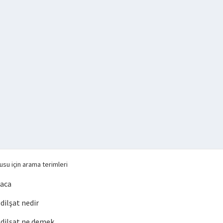
su için arama terimleri
maca
ilşat nedir
dilşat ne demek