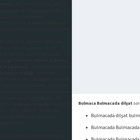
mantık, dikkat ve hafıza gibi zihinsel
yeteneklerini kullanarak çözdükleri
bulunması istenilen şeyi
düşündürerek, aratarak buldurmayı
amaçlayan bir sözcük bulma oyunudur,
En çok Sabah, Hürriyet, Habertürk,
Posta, Milliyet gazetesi tercih
edilmektedir, gazete bulmacaları
Çengel bulmaca
,
Kelime Bulmaca
,
Kare bulmaca
, sorularının cevaplarını
bulmaca sözlüğü
sitemizden
öğrenebilirsiniz, takıldığınız sorularda
sizlere yardımcı olacaktır, bu sayede
diğer kelimeleride kolaylıkla çözebilir
ve kendinizi geliştirebilirsiniz, tüm
Bulmaca Bulmacada dilşat
soru
güncel
bulmaca cevapları
sitemizde
mevcuttur, yaklaşık 300.000 adet
Bulmacada dilşat bul
sorunun cevaplarını sitemizde
bulabilirsiniz.
Bulmacada Bulmacada d
Ayrıca sitemizde kelime anlamı, eş
Bulmacada Bulmacada 