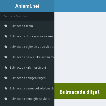
Anlami.net
Bulmaca
Bulmaca Cevapları
Bulmacada taam
Bulmacada düz kayacak nesne
Bulmacada eğlence ve zevk peşinde koşan kimse
Bulmacada başka ülkelerden mal
Bulmacada kırk merdiveni
Bulmacada eskişehir ilçesi
Bulmacada venezuellada büyük bir mağara
Bulmacada dilşat
Bulmacada anne gibi şevkatli