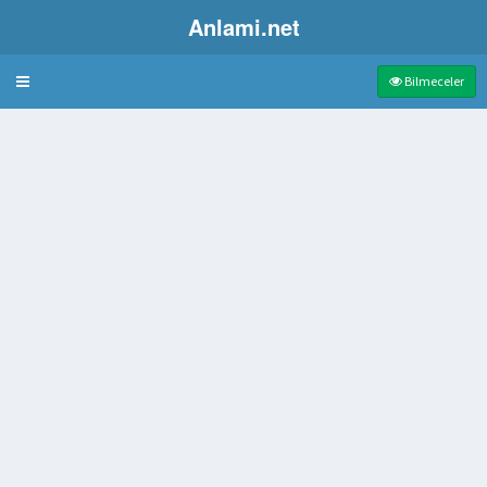
Anlami.net
Bulmaca
Bilmeceler
gıcı
 Lig Şampiyonu Olan Takım