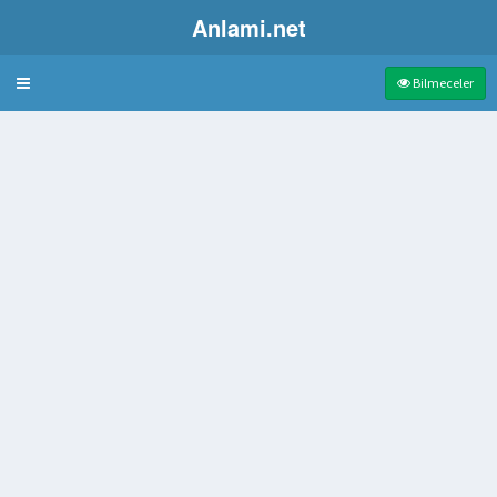
Anlami.net
Bulmaca
Bilmeceler
yeri
astalığı