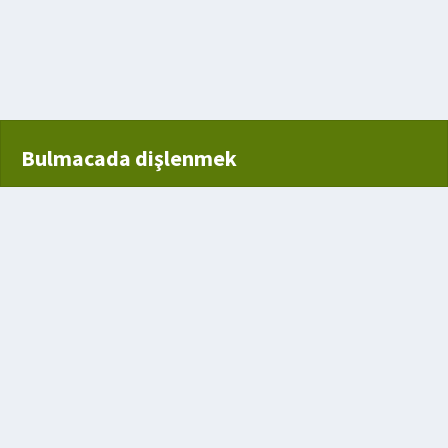
mesafe
ru çıkmak
Bulmacada dişlenmek