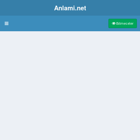
Anlami.net
Bulmaca
Bilmeceler
na verme
 Köftesi Ünlü Bursa İlçesi
ş Olan Turistik İzmir Semti