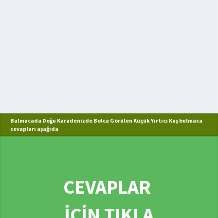
Bulmacada Doğu Karadenizde Bolca Görülen Küçük Yırtıcı Kuş bulmaca
cevapları aşağıda
CEVAPLAR
İÇİN TIKLA