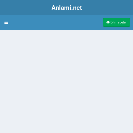
Anlami.net
Bulmaca
Bilmeceler
ansı
en olan konik yüzey