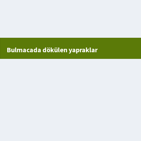
lli olmayan
n Alet
Bulmacada dökülen yapraklar