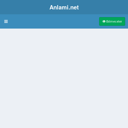
Anlami.net
Bulmaca
Bilmeceler
n yol
 uşak
 kumaş