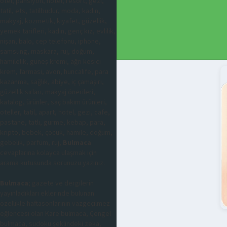
otel, pansiyon, hotel, resort, gezi,
tatil, ets, tatilbudur, moda, kadın,
makyaj, kozmetik, kıyafet, güzellik,
yemek tarifleri, kadın, genç kız, evlilik,
nişan, balo, cep telefonu, iphone,
samsung, maskara, ruj, doğum,
hamilelik, güneş kremi, ağrı kesici
krem, farmasi, avon, huncalife, para
kazanma, sağlık, abiye, iç çamaşırı,
güzellik sırları, makyaj önerileri,
katalog, ürünler, saç bakım ürünleri,
oteller, tatil, apart, hotel, gezi, cafe,
pastane, tatlı, gurme, kebap, para,
kripto, bebek, çocuk, hamile, doğum,
gebelik, parfüm, ruj,
Bulmaca
cevaplarına kolayca ulaşmak için
arama kutusunda sorunuzu yazınız.
Bulmaca
; gazete ve dergilerin
yayınladıkları eklerinde bulunan
özellikle haftasonlarının vazgeçilmez
eğlencesi olan Kare bulmaca, Çengel
bulmaca, sudoku şeklindeki zeka,