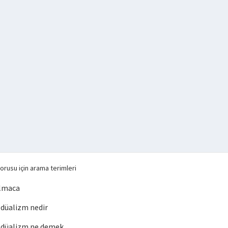
orusu için arama terimleri
lmaca
düalizm nedir
düalizm ne demek