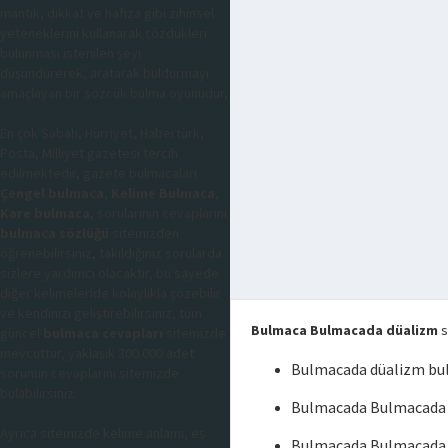
mantık, dikkat ve hafıza gibi zihinsel
yeteneklerini kullanarak çözdükleri
bulunması istenilen şeyi
düşündürerek, aratarak buldurmayı
amaçlayan bir sözcük bulma oyunudur,
En çok Sabah, Hürriyet, Habertürk,
Posta, Milliyet gazetesi tercih
edilmektedir, gazete bulmacaları
Çengel bulmaca
,
Kelime Bulmaca
,
Kare bulmaca
, sorularının cevaplarını
bulmaca sözlüğü
sitemizden
öğrenebilirsiniz, takıldığınız sorularda
sizlere yardımcı olacaktır, bu sayede
diğer kelimeleride kolaylıkla çözebilir
ve kendinizi geliştirebilirsiniz, tüm
Bulmaca Bulmacada düalizm
s
güncel
bulmaca cevapları
sitemizde
mevcuttur, yaklaşık 300.000 adet
Bulmacada düalizm bu
sorunun cevaplarını sitemizde
bulabilirsiniz.
Bulmacada Bulmacada 
Ayrıca sitemizde kelime anlamı, eş
Bulmacada Bulmacada 