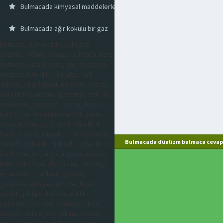
Bulmacada kimyasal maddelerle tedavi
Bulmacada ağır kokulu bir gaz
bulmaca, bulmacada, bulmaca
sözlüğü, kelime, çengel bulmaca, kare
bulmaca, kısa, kısaca, imi, mecazen,
simgesi, halk dili, halk ağzı, halk
dilinde, eş anlamlısı, ne denir, parası,
para birimi, mecaz, gazetesi, eski dil,
eski dilde, mecazen, bir tür, tersi,
karşıtı, bir, resimdeki, artist, yazar,
oyuncu, sanatçı, 2 harfli, 3 harfli, 4
harfli, 5 harfli, 6 harfli, 7 harfli, 8 harfli,
Bulmacada düalizm bulmaca cevapl
9 harfli, 10 harfli, 11 harfli, 12 harfli, 13
harfli, mecazi, argo, argoda, hayvan,
halk, halkı, ölçü, ölçü birimi, hastalığı,
eş anlamı, zıt anlamı, gazete,
gazetesi, airfryer, airfryer fiyat,
arçelik, philips, karaca, evlilik
paketleri, prostat, menapoz, kist,
miyom, sivilce, saç bakımı, estetik,