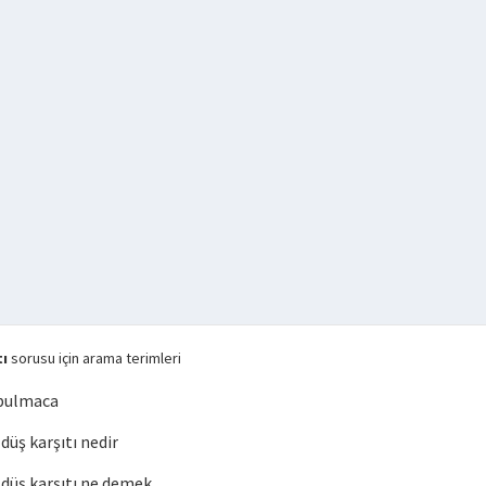
ı
sorusu için arama terimleri
 bulmaca
üş karşıtı nedir
üş karşıtı ne demek