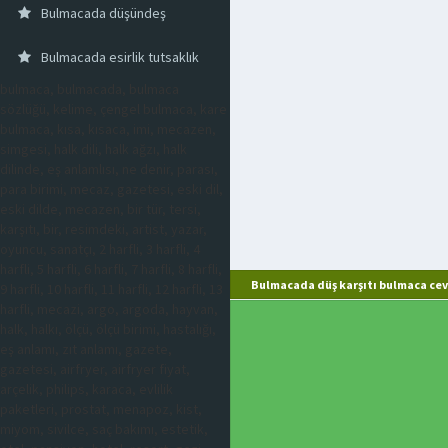
Bulmacada düşündeş
Bulmacada esirlik tutsaklık
bulmaca, bulmacada, bulmaca
sözlüğü, kelime, çengel bulmaca, kare
bulmaca, kısa, kısaca, imi, mecazen,
simgesi, halk dili, halk ağzı, halk
dilinde, eş anlamlısı, ne denir, parası,
para birimi, mecaz, gazetesi, eski dil,
eski dilde, mecazen, bir tür, tersi,
karşıtı, bir, resimdeki, artist, yazar,
oyuncu, sanatçı, 2 harfli, 3 harfli, 4
harfli, 5 harfli, 6 harfli, 7 harfli, 8 harfli,
Bulmacada düş karşıtı bulmaca cev
9 harfli, 10 harfli, 11 harfli, 12 harfli, 13
harfli, mecazi, argo, argoda, hayvan,
halk, halkı, ölçü, ölçü birimi, hastalığı,
eş anlamı, zıt anlamı, gazete,
gazetesi, airfryer, airfryer fiyat,
arçelik, philips, karaca, evlilik
paketleri, prostat, menapoz, kist,
miyom, sivilce, saç bakımı, estetik,