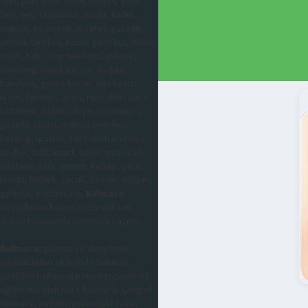
otel, pansiyon, hotel, resort, gezi,
tatil, ets, tatilbudur, moda, kadın,
makyaj, kozmetik, kıyafet, güzellik,
yemek tarifleri, kadın, genç kız, evlilik,
nişan, balo, cep telefonu, iphone,
samsung, maskara, ruj, doğum,
hamilelik, güneş kremi, ağrı kesici
krem, farmasi, avon, huncalife, para
kazanma, sağlık, abiye, iç çamaşırı,
güzellik sırları, makyaj önerileri,
katalog, ürünler, saç bakım ürünleri,
oteller, tatil, apart, hotel, gezi, cafe,
pastane, tatlı, gurme, kebap, para,
kripto, bebek, çocuk, hamile, doğum,
gebelik, parfüm, ruj,
Bulmaca
cevaplarına kolayca ulaşmak için
arama kutusunda sorunuzu yazınız.
Bulmaca
; gazete ve dergilerin
yayınladıkları eklerinde bulunan
özellikle haftasonlarının vazgeçilmez
eğlencesi olan Kare bulmaca, Çengel
bulmaca, sudoku şeklindeki zeka,