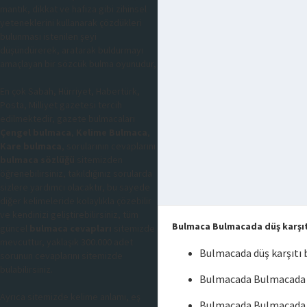
mantık, dikkat ve hafıza gibi zihinsel
yeteneklerini kullanarak çözdükleri
bulunması istenilen şeyi
düşündürerek, aratarak buldurmayı
amaçlayan bir sözcük bulma oyunudur,
En çok Sabah, Hürriyet, Habertürk,
Posta, Milliyet gazetesi tercih
edilmektedir, gazete bulmacaları
Çengel bulmaca
,
Kelime Bulmaca
,
Kare bulmaca
, sorularının cevaplarını
bulmaca sözlüğü
sitemizden
öğrenebilirsiniz, takıldığınız sorularda
sizlere yardımcı olacaktır, bu sayede
diğer kelimeleride kolaylıkla çözebilir
ve kendinizi geliştirebilirsiniz, tüm
Bulmaca Bulmacada düş karşıt
güncel
bulmaca cevapları
sitemizde
mevcuttur, yaklaşık 300.000 adet
Bulmacada düş karşıtı
sorunun cevaplarını sitemizde
bulabilirsiniz.
Bulmacada Bulmacada d
Ayrıca sitemizde kelime anlamı, eş
Bulmacada Bulmacada d