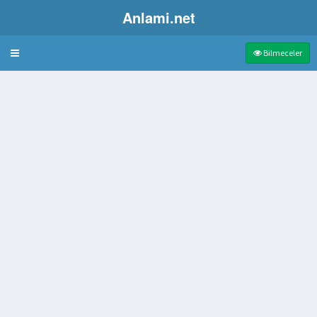
Anlami.net
Bulmaca
Bilmeceler
n sıra
 taş
ye