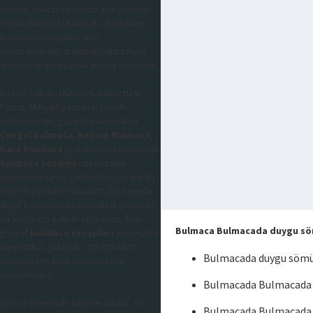
mantık, dikkat ve hafıza gibi zihinsel
yeteneklerini kullanarak çözdükleri
bulunması istenilen şeyi
düşündürerek, aratarak buldurmayı
amaçlayan bir sözcük bulma oyunudur,
En çok Sabah, Hürriyet, Habertürk,
Posta, Milliyet gazetesi tercih
edilmektedir, gazete bulmacaları
Çengel bulmaca
,
Kelime Bulmaca
,
Kare bulmaca
, sorularının cevaplarını
bulmaca sözlüğü
sitemizden
öğrenebilirsiniz, takıldığınız sorularda
sizlere yardımcı olacaktır, bu sayede
diğer kelimeleride kolaylıkla çözebilir
ve kendinizi geliştirebilirsiniz, tüm
Bulmaca Bulmacada duygu s
güncel
bulmaca cevapları
sitemizde
mevcuttur, yaklaşık 300.000 adet
Bulmacada duygu sömü
sorunun cevaplarını sitemizde
bulabilirsiniz.
Bulmacada Bulmacada 
Ayrıca sitemizde kelime anlamı, eş
Bulmacada Bulmacada 