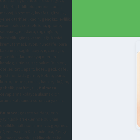
otel, pansiyon, hotel, resort, gezi,
tatil, ets, tatilbudur, moda, kadın,
makyaj, kozmetik, kıyafet, güzellik,
yemek tarifleri, kadın, genç kız, evlilik,
nişan, balo, cep telefonu, iphone,
samsung, maskara, ruj, doğum,
hamilelik, güneş kremi, ağrı kesici
krem, farmasi, avon, huncalife, para
kazanma, sağlık, abiye, iç çamaşırı,
güzellik sırları, makyaj önerileri,
katalog, ürünler, saç bakım ürünleri,
oteller, tatil, apart, hotel, gezi, cafe,
pastane, tatlı, gurme, kebap, para,
kripto, bebek, çocuk, hamile, doğum,
gebelik, parfüm, ruj,
Bulmaca
cevaplarına kolayca ulaşmak için
arama kutusunda sorunuzu yazınız.
Bulmaca
; gazete ve dergilerin
yayınladıkları eklerinde bulunan
özellikle haftasonlarının vazgeçilmez
eğlencesi olan Kare bulmaca, Çengel
bulmaca, sudoku şeklindeki zeka,