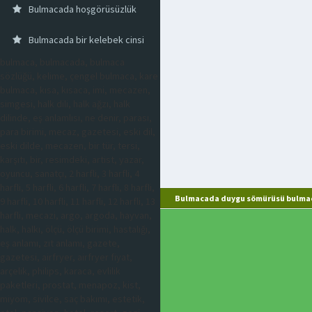
Bulmacada hoşgörüsüzlük
Bulmacada bir kelebek cinsi
bulmaca, bulmacada, bulmaca
sözlüğü, kelime, çengel bulmaca, kare
bulmaca, kısa, kısaca, imi, mecazen,
simgesi, halk dili, halk ağzı, halk
dilinde, eş anlamlısı, ne denir, parası,
para birimi, mecaz, gazetesi, eski dil,
eski dilde, mecazen, bir tür, tersi,
karşıtı, bir, resimdeki, artist, yazar,
oyuncu, sanatçı, 2 harfli, 3 harfli, 4
harfli, 5 harfli, 6 harfli, 7 harfli, 8 harfli,
Bulmacada duygu sömürüsü bulmac
9 harfli, 10 harfli, 11 harfli, 12 harfli, 13
harfli, mecazi, argo, argoda, hayvan,
halk, halkı, ölçü, ölçü birimi, hastalığı,
eş anlamı, zıt anlamı, gazete,
gazetesi, airfryer, airfryer fiyat,
arçelik, philips, karaca, evlilik
paketleri, prostat, menapoz, kist,
miyom, sivilce, saç bakımı, estetik,