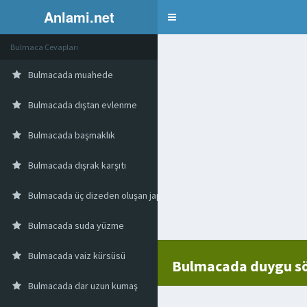
Anlami.net
Bulmaca
Bulmaca Cevapları
Bulmacada muahede
Bulmacada dıştan evlenme
Bulmacada başmaklık
Bulmacada dışrak karşıtı
Bulmacada üç dizeden oluşan japon şiir türü
Bulmacada suda yüzme
Bulmacada vaiz kürsüsü
Bulmacada duygu s
Bulmacada dar uzun kumaş