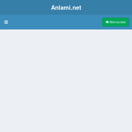
Anlami.net
Bulmaca
Bilmeceler
anacak şey
t