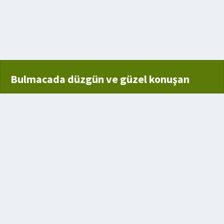
an
di su tanrısından biri
Bulmacada düzgün ve güzel konuşan