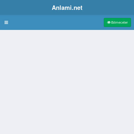
Anlami.net
Bulmaca
Bilmeceler
şkin olan konveks