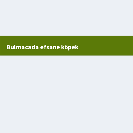
vilce çıban
 Zorla Alan Deniz Haydudu
Bulmacada efsane köpek