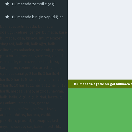
Bulmacada zembil çiçeği
Bulmacada bir işin yapıldığı an
bulmaca, bulmacada, bulmaca
sözlüğü, kelime, çengel bulmaca, kare
bulmaca, kısa, kısaca, imi, mecazen,
simgesi, halk dili, halk ağzı, halk
dilinde, eş anlamlısı, ne denir, parası,
para birimi, mecaz, gazetesi, eski dil,
eski dilde, mecazen, bir tür, tersi,
karşıtı, bir, resimdeki, artist, yazar,
oyuncu, sanatçı, 2 harfli, 3 harfli, 4
harfli, 5 harfli, 6 harfli, 7 harfli, 8 harfli,
Bulmacada egede bir göl bulmaca c
9 harfli, 10 harfli, 11 harfli, 12 harfli, 13
harfli, mecazi, argo, argoda, hayvan,
halk, halkı, ölçü, ölçü birimi, hastalığı,
eş anlamı, zıt anlamı, gazete,
gazetesi, airfryer, airfryer fiyat,
arçelik, philips, karaca, evlilik
paketleri, prostat, menapoz, kist,
miyom, sivilce, saç bakımı, estetik,