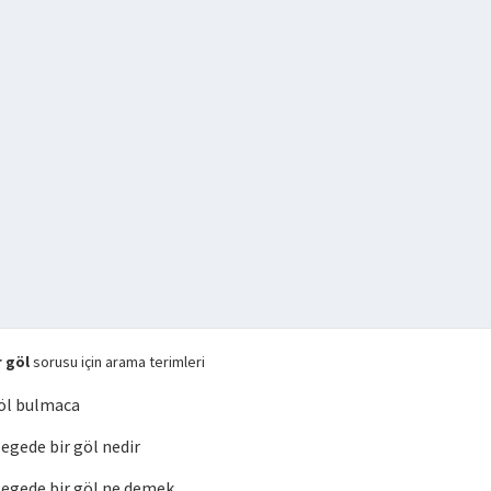
 göl
sorusu için arama terimleri
öl bulmaca
gede bir göl nedir
egede bir göl ne demek