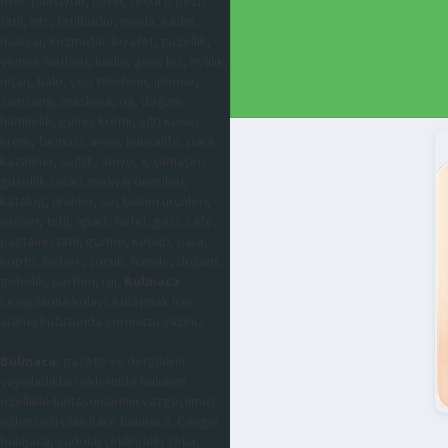
otel, pansiyon, hotel, resort, gezi,
tatil, ets, tatilbudur, moda, kadın,
makyaj, kozmetik, kıyafet, güzellik,
yemek tarifleri, kadın, genç kız, evlilik,
nişan, balo, cep telefonu, iphone,
samsung, maskara, ruj, doğum,
hamilelik, güneş kremi, ağrı kesici
krem, farmasi, avon, huncalife, para
kazanma, sağlık, abiye, iç çamaşırı,
güzellik sırları, makyaj önerileri,
katalog, ürünler, saç bakım ürünleri,
oteller, tatil, apart, hotel, gezi, cafe,
pastane, tatlı, gurme, kebap, para,
kripto, bebek, çocuk, hamile, doğum,
gebelik, parfüm, ruj,
Bulmaca
cevaplarına kolayca ulaşmak için
arama kutusunda sorunuzu yazınız.
Bulmaca
; gazete ve dergilerin
yayınladıkları eklerinde bulunan
özellikle haftasonlarının vazgeçilmez
eğlencesi olan Kare bulmaca, Çengel
bulmaca, sudoku şeklindeki zeka,