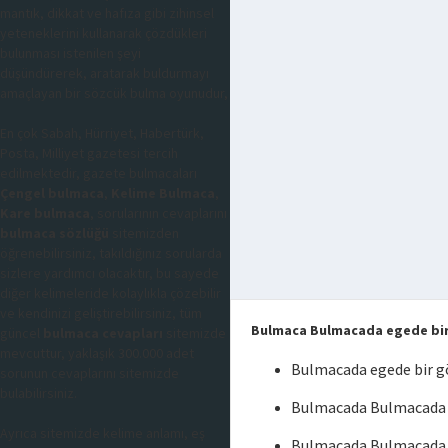
mantık, dikkat ve hafıza gibi zihinsel
yeteneklerini kullanarak çözdükleri
bulunması istenilen şeyi
düşündürerek, aratarak buldurmayı
amaçlayan bir sözcük bulma oyunudur,
En çok Sabah, Hürriyet, Habertürk,
Posta, Milliyet gazetesi tercih
edilmektedir, gazete bulmacaları
Çengel bulmaca
,
Kelime Bulmaca
,
Kare bulmaca
, sorularının cevaplarını
bulmaca sözlüğü
sitemizden
öğrenebilirsiniz, takıldığınız sorularda
sizlere yardımcı olacaktır, bu sayede
diğer kelimeleride kolaylıkla çözebilir
ve kendinizi geliştirebilirsiniz, tüm
Bulmaca Bulmacada egede bir
güncel
bulmaca cevapları
sitemizde
mevcuttur, yaklaşık 300.000 adet
Bulmacada egede bir g
sorunun cevaplarını sitemizde
bulabilirsiniz.
Bulmacada Bulmacada e
Ayrıca sitemizde kelime anlamı, eş
Bulmacada Bulmacada 