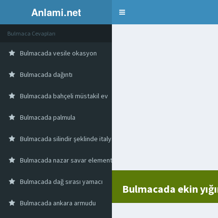
Anlami.net
Bulmaca
Bulmaca Cevapları
Bulmacada vesile okasyon
Bulmacada dağıntı
Bulmacada bahçeli müstakil ev
Bulmacada palmula
Bulmacada silindir şeklinde italyan vazosu
Bulmacada nazar savar element
Bulmacada dağ sırası yamacı
Bulmacada ekin yığı
Bulmacada ankara armudu