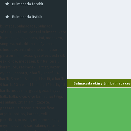
Bulmacada ferahlı
Bulmacada üstlük
bulmaca, bulmacada, bulmaca
sözlüğü, kelime, çengel bulmaca, kare
bulmaca, kısa, kısaca, imi, mecazen,
simgesi, halk dili, halk ağzı, halk
dilinde, eş anlamlısı, ne denir, parası,
para birimi, mecaz, gazetesi, eski dil,
eski dilde, mecazen, bir tür, tersi,
karşıtı, bir, resimdeki, artist, yazar,
oyuncu, sanatçı, 2 harfli, 3 harfli, 4
harfli, 5 harfli, 6 harfli, 7 harfli, 8 harfli,
Bulmacada ekin yığını bulmaca cev
9 harfli, 10 harfli, 11 harfli, 12 harfli, 13
harfli, mecazi, argo, argoda, hayvan,
halk, halkı, ölçü, ölçü birimi, hastalığı,
eş anlamı, zıt anlamı, gazete,
gazetesi, airfryer, airfryer fiyat,
arçelik, philips, karaca, evlilik
paketleri, prostat, menapoz, kist,
miyom, sivilce, saç bakımı, estetik,