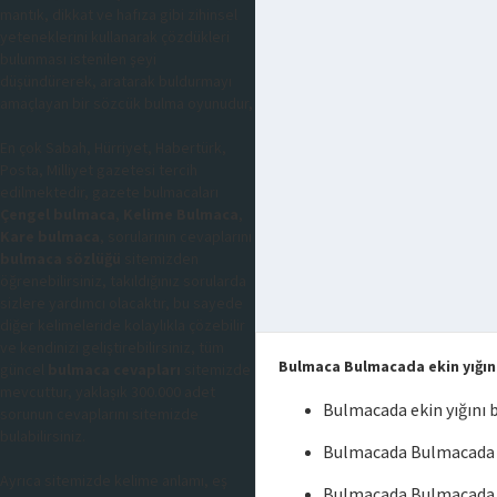
mantık, dikkat ve hafıza gibi zihinsel
yeteneklerini kullanarak çözdükleri
bulunması istenilen şeyi
düşündürerek, aratarak buldurmayı
amaçlayan bir sözcük bulma oyunudur,
En çok Sabah, Hürriyet, Habertürk,
Posta, Milliyet gazetesi tercih
edilmektedir, gazete bulmacaları
Çengel bulmaca
,
Kelime Bulmaca
,
Kare bulmaca
, sorularının cevaplarını
bulmaca sözlüğü
sitemizden
öğrenebilirsiniz, takıldığınız sorularda
sizlere yardımcı olacaktır, bu sayede
diğer kelimeleride kolaylıkla çözebilir
ve kendinizi geliştirebilirsiniz, tüm
Bulmaca Bulmacada ekin yığın
güncel
bulmaca cevapları
sitemizde
mevcuttur, yaklaşık 300.000 adet
Bulmacada ekin yığını
sorunun cevaplarını sitemizde
bulabilirsiniz.
Bulmacada Bulmacada ek
Ayrıca sitemizde kelime anlamı, eş
Bulmacada Bulmacada e