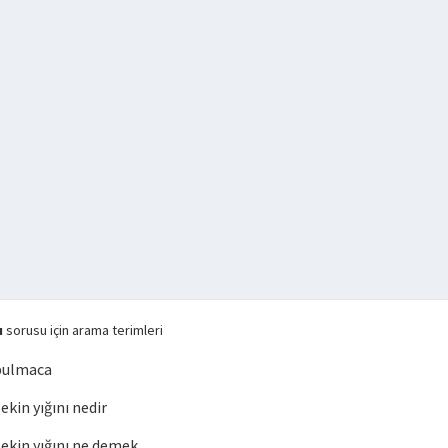
ı
sorusu için arama terimleri
 bulmaca
in yığını nedir
kin yığını ne demek