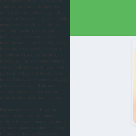
otel, pansiyon, hotel, resort, gezi,
tatil, ets, tatilbudur, moda, kadın,
makyaj, kozmetik, kıyafet, güzellik,
yemek tarifleri, kadın, genç kız, evlilik,
nişan, balo, cep telefonu, iphone,
samsung, maskara, ruj, doğum,
hamilelik, güneş kremi, ağrı kesici
krem, farmasi, avon, huncalife, para
kazanma, sağlık, abiye, iç çamaşırı,
güzellik sırları, makyaj önerileri,
katalog, ürünler, saç bakım ürünleri,
oteller, tatil, apart, hotel, gezi, cafe,
pastane, tatlı, gurme, kebap, para,
kripto, bebek, çocuk, hamile, doğum,
gebelik, parfüm, ruj,
Bulmaca
cevaplarına kolayca ulaşmak için
arama kutusunda sorunuzu yazınız.
Bulmaca
; gazete ve dergilerin
yayınladıkları eklerinde bulunan
özellikle haftasonlarının vazgeçilmez
eğlencesi olan Kare bulmaca, Çengel
bulmaca, sudoku şeklindeki zeka,