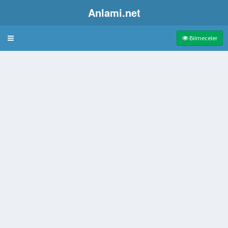
Anlami.net
Bulmaca
Bilmeceler
uygusu
Mecazen Buna Kurşun Atar