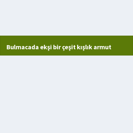
ç
n hayvan
Bulmacada ekşi bir çeşit kışlık armut