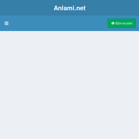
Anlami.net
Bulmaca
Bilmeceler
i unvani
 çelik araç
 duygulu
fasulye