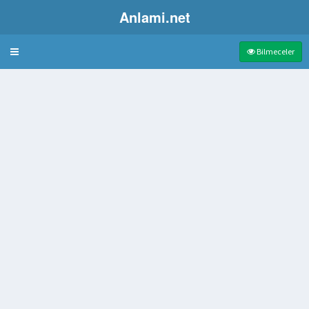
Anlami.net
Bulmaca
Bilmeceler
atmak
lıklı duruma geçme
anılan kıskaç