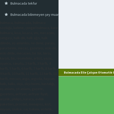
Bulmacada tekfur
Bulmacada bilinmeyen şey muamma
bulmaca, bulmacada, bulmaca
sözlüğü, kelime, çengel bulmaca, kare
bulmaca, kısa, kısaca, imi, mecazen,
simgesi, halk dili, halk ağzı, halk
dilinde, eş anlamlısı, ne denir, parası,
para birimi, mecaz, gazetesi, eski dil,
eski dilde, mecazen, bir tür, tersi,
karşıtı, bir, resimdeki, artist, yazar,
oyuncu, sanatçı, 2 harfli, 3 harfli, 4
harfli, 5 harfli, 6 harfli, 7 harfli, 8 harfli,
Bulmacada Elle Çalışan Otomatik 
9 harfli, 10 harfli, 11 harfli, 12 harfli, 13
harfli, mecazi, argo, argoda, hayvan,
halk, halkı, ölçü, ölçü birimi, hastalığı,
eş anlamı, zıt anlamı, gazete,
gazetesi, airfryer, airfryer fiyat,
arçelik, philips, karaca, evlilik
paketleri, prostat, menapoz, kist,
miyom, sivilce, saç bakımı, estetik,