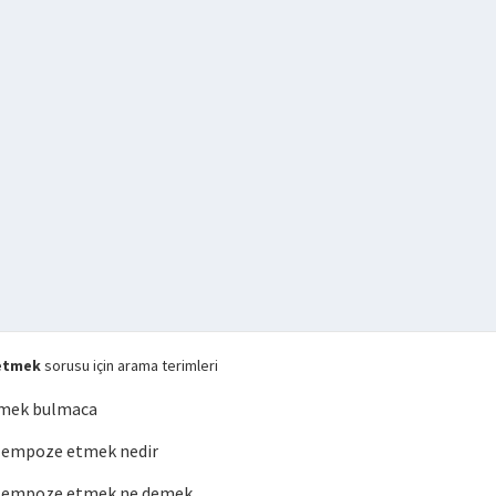
etmek
sorusu için arama terimleri
mek bulmaca
 empoze etmek nedir
 empoze etmek ne demek