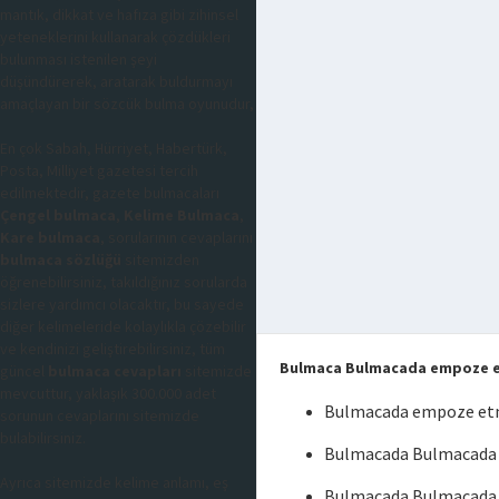
mantık, dikkat ve hafıza gibi zihinsel
yeteneklerini kullanarak çözdükleri
bulunması istenilen şeyi
düşündürerek, aratarak buldurmayı
amaçlayan bir sözcük bulma oyunudur,
En çok Sabah, Hürriyet, Habertürk,
Posta, Milliyet gazetesi tercih
edilmektedir, gazete bulmacaları
Çengel bulmaca
,
Kelime Bulmaca
,
Kare bulmaca
, sorularının cevaplarını
bulmaca sözlüğü
sitemizden
öğrenebilirsiniz, takıldığınız sorularda
sizlere yardımcı olacaktır, bu sayede
diğer kelimeleride kolaylıkla çözebilir
ve kendinizi geliştirebilirsiniz, tüm
Bulmaca Bulmacada empoze 
güncel
bulmaca cevapları
sitemizde
mevcuttur, yaklaşık 300.000 adet
Bulmacada empoze et
sorunun cevaplarını sitemizde
bulabilirsiniz.
Bulmacada Bulmacada
Ayrıca sitemizde kelime anlamı, eş
Bulmacada Bulmacada