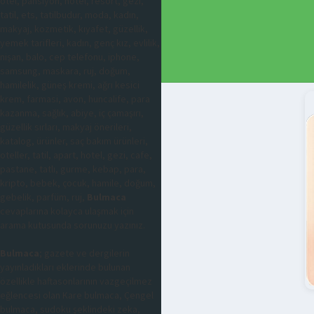
otel, pansiyon, hotel, resort, gezi,
tatil, ets, tatilbudur, moda, kadın,
makyaj, kozmetik, kıyafet, güzellik,
yemek tarifleri, kadın, genç kız, evlilik,
nişan, balo, cep telefonu, iphone,
samsung, maskara, ruj, doğum,
hamilelik, güneş kremi, ağrı kesici
krem, farmasi, avon, huncalife, para
kazanma, sağlık, abiye, iç çamaşırı,
güzellik sırları, makyaj önerileri,
katalog, ürünler, saç bakım ürünleri,
oteller, tatil, apart, hotel, gezi, cafe,
pastane, tatlı, gurme, kebap, para,
kripto, bebek, çocuk, hamile, doğum,
gebelik, parfüm, ruj,
Bulmaca
cevaplarına kolayca ulaşmak için
arama kutusunda sorunuzu yazınız.
Bulmaca
; gazete ve dergilerin
yayınladıkları eklerinde bulunan
özellikle haftasonlarının vazgeçilmez
eğlencesi olan Kare bulmaca, Çengel
bulmaca, sudoku şeklindeki zeka,