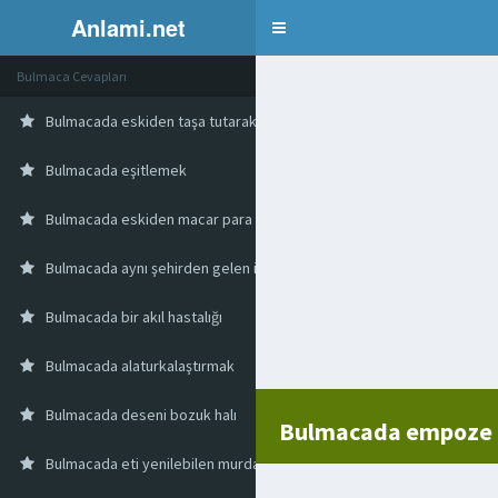
Anlami.net
Bulmaca
Bulmaca Cevapları
Bulmacada eskiden taşa tutarak öldürme
Bulmacada eşitlemek
Bulmacada eskiden macar para birimi
Bulmacada aynı şehirden gelen insanların yerleştiği bölüm
Bulmacada bir akıl hastalığı
Bulmacada alaturkalaştırmak
Bulmacada deseni bozuk halı
Bulmacada empoze
Bulmacada eti yenilebilen murdar olmayan