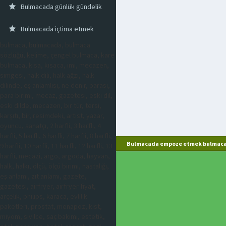
Bulmacada günlük gündelik
Bulmacada içtima etmek
bulmaca, bulmacada, bulmaca
sözlüğü, kelime, çengel bulmaca, kare
bulmaca, kısa, kısaca, imi, mecazen,
simgesi, halk dili, halk ağzı, halk
dilinde, eş anlamlısı, ne denir, parası,
para birimi, mecaz, gazetesi, eski dil,
eski dilde, mecazen, bir tür, tersi,
karşıtı, bir, resimdeki, artist, yazar,
oyuncu, sanatçı, 2 harfli, 3 harfli, 4
harfli, 5 harfli, 6 harfli, 7 harfli, 8 harfli,
Bulmacada empoze etmek bulmaca 
9 harfli, 10 harfli, 11 harfli, 12 harfli, 13
harfli, mecazi, argo, argoda, hayvan,
halk, halkı, ölçü, ölçü birimi, hastalığı,
eş anlamı, zıt anlamı, gazete,
gazetesi, airfryer, airfryer fiyat,
arçelik, philips, karaca, evlilik
paketleri, prostat, menapoz, kist,
miyom, sivilce, saç bakımı, estetik,