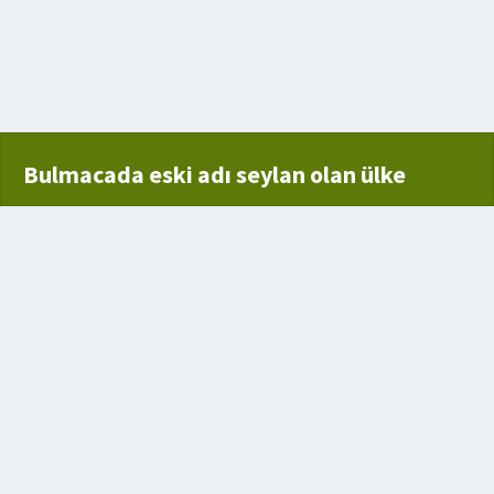
dın adı
Bulmacada eski adı seylan olan ülke