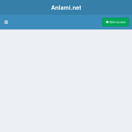
Anlami.net
Bulmaca
Bilmeceler
lly Adalarının Düşmanı
ş mal
aması
iler masası
aracı