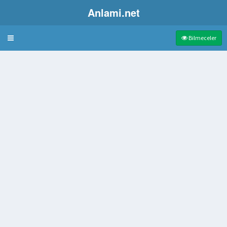
Anlami.net
Bulmaca
Bilmeceler
ğı
 başkent
ri