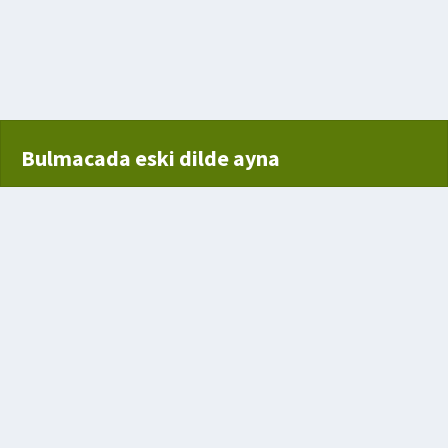
mak
Bulmacada eski dilde ayna