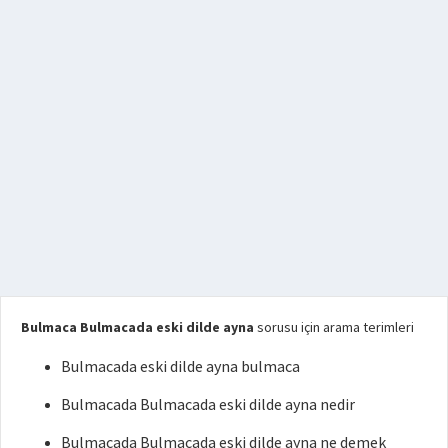
Bulmaca Bulmacada eski dilde ayna
sorusu için arama terimleri
Bulmacada eski dilde ayna bulmaca
Bulmacada Bulmacada eski dilde ayna nedir
Bulmacada Bulmacada eski dilde ayna ne demek