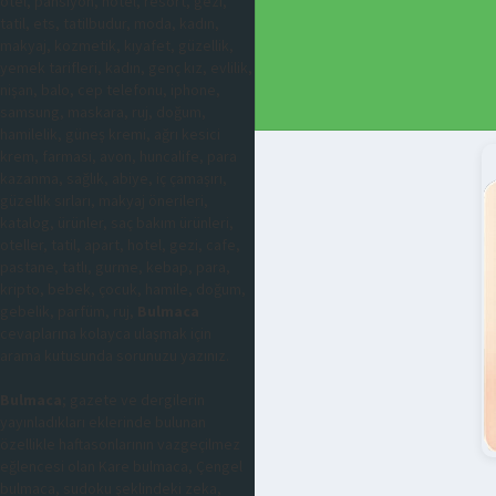
otel, pansiyon, hotel, resort, gezi,
tatil, ets, tatilbudur, moda, kadın,
makyaj, kozmetik, kıyafet, güzellik,
yemek tarifleri, kadın, genç kız, evlilik,
nişan, balo, cep telefonu, iphone,
samsung, maskara, ruj, doğum,
hamilelik, güneş kremi, ağrı kesici
krem, farmasi, avon, huncalife, para
kazanma, sağlık, abiye, iç çamaşırı,
güzellik sırları, makyaj önerileri,
katalog, ürünler, saç bakım ürünleri,
oteller, tatil, apart, hotel, gezi, cafe,
pastane, tatlı, gurme, kebap, para,
kripto, bebek, çocuk, hamile, doğum,
gebelik, parfüm, ruj,
Bulmaca
cevaplarına kolayca ulaşmak için
arama kutusunda sorunuzu yazınız.
Bulmaca
; gazete ve dergilerin
yayınladıkları eklerinde bulunan
özellikle haftasonlarının vazgeçilmez
eğlencesi olan Kare bulmaca, Çengel
bulmaca, sudoku şeklindeki zeka,