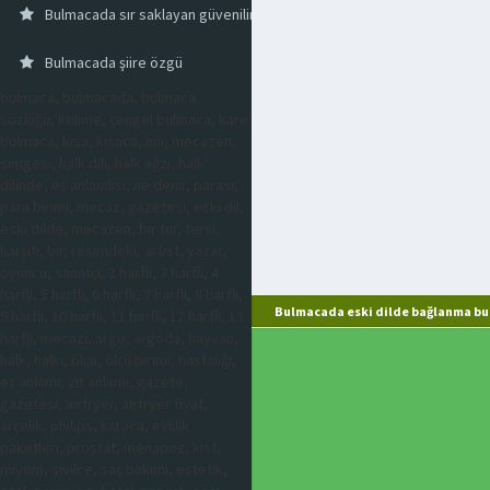
Bulmacada sır saklayan güvenilir kişi
Bulmacada şiire özgü
bulmaca, bulmacada, bulmaca
sözlüğü, kelime, çengel bulmaca, kare
bulmaca, kısa, kısaca, imi, mecazen,
simgesi, halk dili, halk ağzı, halk
dilinde, eş anlamlısı, ne denir, parası,
para birimi, mecaz, gazetesi, eski dil,
eski dilde, mecazen, bir tür, tersi,
karşıtı, bir, resimdeki, artist, yazar,
oyuncu, sanatçı, 2 harfli, 3 harfli, 4
harfli, 5 harfli, 6 harfli, 7 harfli, 8 harfli,
Bulmacada eski dilde bağlanma bu
9 harfli, 10 harfli, 11 harfli, 12 harfli, 13
harfli, mecazi, argo, argoda, hayvan,
halk, halkı, ölçü, ölçü birimi, hastalığı,
eş anlamı, zıt anlamı, gazete,
gazetesi, airfryer, airfryer fiyat,
arçelik, philips, karaca, evlilik
paketleri, prostat, menapoz, kist,
miyom, sivilce, saç bakımı, estetik,