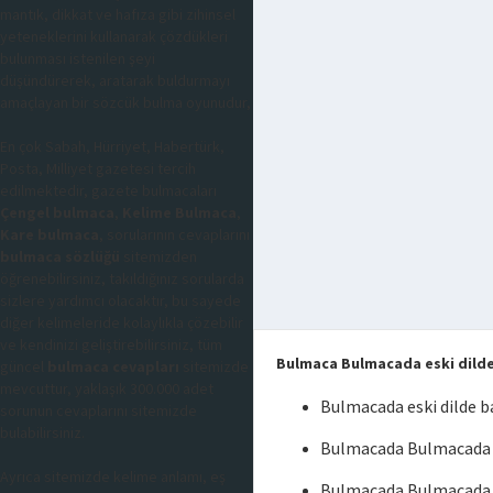
mantık, dikkat ve hafıza gibi zihinsel
yeteneklerini kullanarak çözdükleri
bulunması istenilen şeyi
düşündürerek, aratarak buldurmayı
amaçlayan bir sözcük bulma oyunudur,
En çok Sabah, Hürriyet, Habertürk,
Posta, Milliyet gazetesi tercih
edilmektedir, gazete bulmacaları
Çengel bulmaca
,
Kelime Bulmaca
,
Kare bulmaca
, sorularının cevaplarını
bulmaca sözlüğü
sitemizden
öğrenebilirsiniz, takıldığınız sorularda
sizlere yardımcı olacaktır, bu sayede
diğer kelimeleride kolaylıkla çözebilir
ve kendinizi geliştirebilirsiniz, tüm
Bulmaca Bulmacada eski dild
güncel
bulmaca cevapları
sitemizde
mevcuttur, yaklaşık 300.000 adet
Bulmacada eski dilde 
sorunun cevaplarını sitemizde
bulabilirsiniz.
Bulmacada Bulmacada e
Ayrıca sitemizde kelime anlamı, eş
Bulmacada Bulmacada 