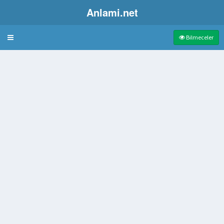
Anlami.net
Bulmaca
Bilmeceler
miş yer