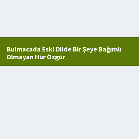
kım
şayan memeli
Bulmacada Eski Dilde Bir Şeye Bağımlı
Olmayan Hür Özgür