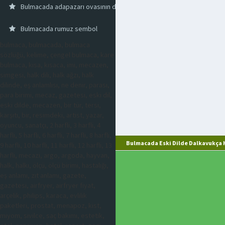
Bulmacada adapazarı ovasının diğer adı
Bulmacada rumuz sembol
bulmaca, bulmacada, bulmaca
sözlüğü, kelime, çengel bulmaca, kare
bulmaca, kısa, kısaca, imi, mecazen,
simgesi, halk dili, halk ağzı, halk
dilinde, eş anlamlısı, ne denir, parası,
para birimi, mecaz, gazetesi, eski dil,
eski dilde, mecazen, bir tür, tersi,
karşıtı, bir, resimdeki, artist, yazar,
oyuncu, sanatçı, 2 harfli, 3 harfli, 4
harfli, 5 harfli, 6 harfli, 7 harfli, 8 harfli,
Bulmacada Eski Dilde Dalkavukça H
9 harfli, 10 harfli, 11 harfli, 12 harfli, 13
harfli, mecazi, argo, argoda, hayvan,
halk, halkı, ölçü, ölçü birimi, hastalığı,
eş anlamı, zıt anlamı, gazete,
gazetesi, airfryer, airfryer fiyat,
arçelik, philips, karaca, evlilik
paketleri, prostat, menapoz, kist,
miyom, sivilce, saç bakımı, estetik,