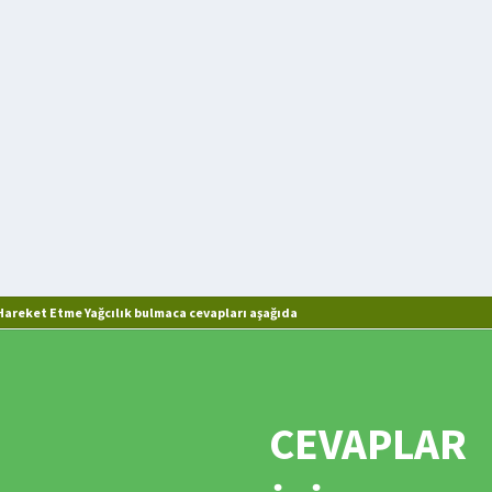
areket Etme Yağcılık bulmaca cevapları aşağıda
CEVAPLAR