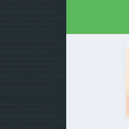
otel, pansiyon, hotel, resort, gezi,
tatil, ets, tatilbudur, moda, kadın,
makyaj, kozmetik, kıyafet, güzellik,
yemek tarifleri, kadın, genç kız, evlilik,
nişan, balo, cep telefonu, iphone,
samsung, maskara, ruj, doğum,
hamilelik, güneş kremi, ağrı kesici
krem, farmasi, avon, huncalife, para
kazanma, sağlık, abiye, iç çamaşırı,
güzellik sırları, makyaj önerileri,
katalog, ürünler, saç bakım ürünleri,
oteller, tatil, apart, hotel, gezi, cafe,
pastane, tatlı, gurme, kebap, para,
kripto, bebek, çocuk, hamile, doğum,
gebelik, parfüm, ruj,
Bulmaca
cevaplarına kolayca ulaşmak için
arama kutusunda sorunuzu yazınız.
Bulmaca
; gazete ve dergilerin
yayınladıkları eklerinde bulunan
özellikle haftasonlarının vazgeçilmez
eğlencesi olan Kare bulmaca, Çengel
bulmaca, sudoku şeklindeki zeka,