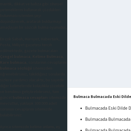
mantık, dikkat ve hafıza gibi zihinsel
yeteneklerini kullanarak çözdükleri
bulunması istenilen şeyi
düşündürerek, aratarak buldurmayı
amaçlayan bir sözcük bulma oyunudur,
En çok Sabah, Hürriyet, Habertürk,
Posta, Milliyet gazetesi tercih
edilmektedir, gazete bulmacaları
Çengel bulmaca
,
Kelime Bulmaca
,
Kare bulmaca
, sorularının cevaplarını
bulmaca sözlüğü
sitemizden
öğrenebilirsiniz, takıldığınız sorularda
sizlere yardımcı olacaktır, bu sayede
diğer kelimeleride kolaylıkla çözebilir
ve kendinizi geliştirebilirsiniz, tüm
Bulmaca Bulmacada Eski Dilde
güncel
bulmaca cevapları
sitemizde
mevcuttur, yaklaşık 300.000 adet
Bulmacada Eski Dilde 
sorunun cevaplarını sitemizde
bulabilirsiniz.
Bulmacada Bulmacada E
Ayrıca sitemizde kelime anlamı, eş
Bulmacada Bulmacada E