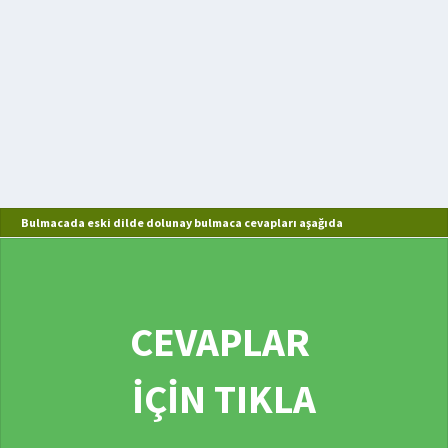
Bulmacada eski dilde dolunay bulmaca cevapları aşağıda
CEVAPLAR
İÇİN TIKLA