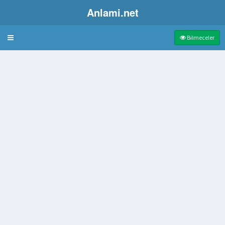
Anlami.net
Bulmaca
Bilmeceler
iği
anılan Silindir Değnek
n nemi