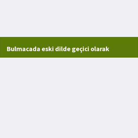
sı
ı olan
Bulmacada eski dilde geçici olarak