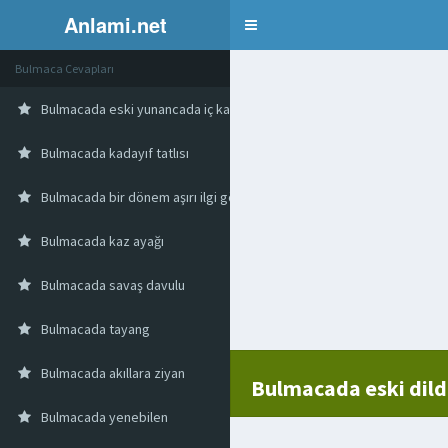
Anlami.net
Bulmaca
Bulmaca Cevapları
Bulmacada eski yunancada iç kale
Bulmacada kadayıf tatlısı
Bulmacada bir dönem aşırı ilgi gören film
Bulmacada kaz ayağı
Bulmacada savaş davulu
Bulmacada tayang
Bulmacada akıllara ziyan
Bulmacada eski dild
Bulmacada yenebilen