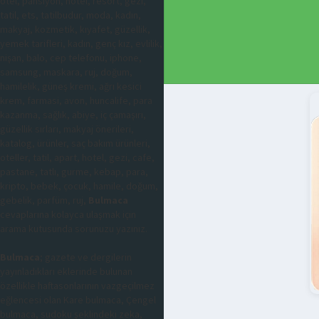
otel, pansiyon, hotel, resort, gezi,
tatil, ets, tatilbudur, moda, kadın,
makyaj, kozmetik, kıyafet, güzellik,
yemek tarifleri, kadın, genç kız, evlilik,
nişan, balo, cep telefonu, iphone,
samsung, maskara, ruj, doğum,
hamilelik, güneş kremi, ağrı kesici
krem, farmasi, avon, huncalife, para
kazanma, sağlık, abiye, iç çamaşırı,
güzellik sırları, makyaj önerileri,
katalog, ürünler, saç bakım ürünleri,
oteller, tatil, apart, hotel, gezi, cafe,
pastane, tatlı, gurme, kebap, para,
kripto, bebek, çocuk, hamile, doğum,
gebelik, parfüm, ruj,
Bulmaca
cevaplarına kolayca ulaşmak için
arama kutusunda sorunuzu yazınız.
Bulmaca
; gazete ve dergilerin
yayınladıkları eklerinde bulunan
özellikle haftasonlarının vazgeçilmez
eğlencesi olan Kare bulmaca, Çengel
bulmaca, sudoku şeklindeki zeka,