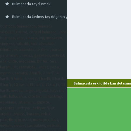
Bulmacada taydurmak
Bulmacada kırılmış taş döşenip yapılmış yol
bulmaca, bulmacada, bulmaca
sözlüğü, kelime, çengel bulmaca, kare
bulmaca, kısa, kısaca, imi, mecazen,
simgesi, halk dili, halk ağzı, halk
dilinde, eş anlamlısı, ne denir, parası,
para birimi, mecaz, gazetesi, eski dil,
eski dilde, mecazen, bir tür, tersi,
karşıtı, bir, resimdeki, artist, yazar,
oyuncu, sanatçı, 2 harfli, 3 harfli, 4
harfli, 5 harfli, 6 harfli, 7 harfli, 8 harfli,
Bulmacada eski dilde kan dolaşımı
9 harfli, 10 harfli, 11 harfli, 12 harfli, 13
harfli, mecazi, argo, argoda, hayvan,
halk, halkı, ölçü, ölçü birimi, hastalığı,
eş anlamı, zıt anlamı, gazete,
gazetesi, airfryer, airfryer fiyat,
arçelik, philips, karaca, evlilik
paketleri, prostat, menapoz, kist,
miyom, sivilce, saç bakımı, estetik,