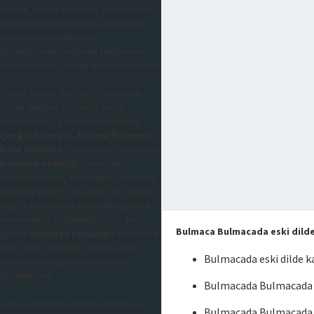
mantık, dikkat ve hafıza gibi zihinsel
yeteneklerini kullanarak çözdükleri
bulunması istenilen şeyi
düşündürerek, aratarak buldurmayı
amaçlayan bir sözcük bulma oyunudur,
En çok Sabah, Hürriyet, Habertürk,
Posta, Milliyet gazetesi tercih
edilmektedir, gazete bulmacaları
Çengel bulmaca
,
Kelime Bulmaca
,
Kare bulmaca
, sorularının cevaplarını
bulmaca sözlüğü
sitemizden
öğrenebilirsiniz, takıldığınız sorularda
sizlere yardımcı olacaktır, bu sayede
diğer kelimeleride kolaylıkla çözebilir
ve kendinizi geliştirebilirsiniz, tüm
Bulmaca Bulmacada eski dilde
güncel
bulmaca cevapları
sitemizde
mevcuttur, yaklaşık 300.000 adet
Bulmacada eski dilde 
sorunun cevaplarını sitemizde
bulabilirsiniz.
Bulmacada Bulmacada es
Ayrıca sitemizde kelime anlamı, eş
Bulmacada Bulmacada e