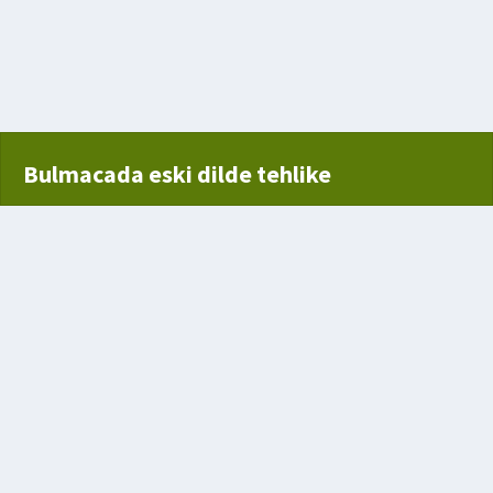
Bulmacada eski dilde tehlike