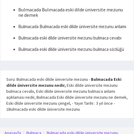
Bulmacada Bulmacada eski dilde üniversite mezunu
ne demek
Bulmacada Bulmacada eski dilde üniversite mezunu anlamı
Bulmacada eski dilde üniversite mezunu bulmaca cevabı
Bulmacada eski dilde üniversite mezunu bulmaca sözlüğü
Soru: Bulmacada eski dilde üniversite mezunu
-
Bulmacada Eski
dilde üniversite mezunu nedir,
Eski dilde üniversite mezunu
bulmaca cevabı, Eski dilde üniversite mezunu bulmaca anlamı
açıklaması nedir, Bulmacada Eski dilde üniversite mezunu ne demek,
Eski dilde üniversite mezunu çengel,
- Yayın Tarihi :
3 yıl önce
-
1
Bulmacada eski dilde üniversite mezunu
Anasayfa
Bulmaca
Bulmacada eski dilde üniversite mezunu