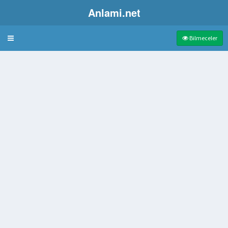
Anlami.net
Bulmaca
Bilmeceler
l çorabı
de ve süvarinin oluşturduğu askeri birlik
k unutan