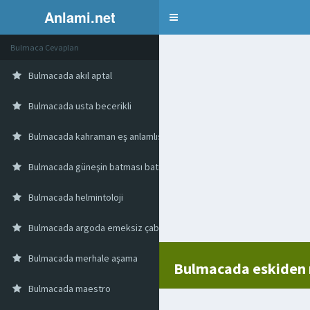
Anlami.net
Bulmaca
Bulmaca Cevapları
Bulmacada akıl aptal
Bulmacada usta becerikli
Bulmacada kahraman eş anlamlısı
Bulmacada güneşin batması batış
Bulmacada helmintoloji
Bulmacada argoda emeksiz çabasız kazanç
Bulmacada merhale aşama
Bulmacada eskiden
Bulmacada maestro