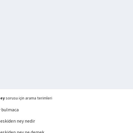
ney
sorusu için arama terimleri
y bulmaca
skiden ney nedir
eskiden ney ne demek