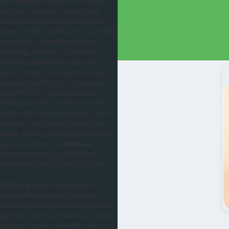
otel, pansiyon, hotel, resort, gezi,
tatil, ets, tatilbudur, moda, kadın,
makyaj, kozmetik, kıyafet, güzellik,
yemek tarifleri, kadın, genç kız, evlilik,
nişan, balo, cep telefonu, iphone,
samsung, maskara, ruj, doğum,
hamilelik, güneş kremi, ağrı kesici
krem, farmasi, avon, huncalife, para
kazanma, sağlık, abiye, iç çamaşırı,
güzellik sırları, makyaj önerileri,
katalog, ürünler, saç bakım ürünleri,
oteller, tatil, apart, hotel, gezi, cafe,
pastane, tatlı, gurme, kebap, para,
kripto, bebek, çocuk, hamile, doğum,
gebelik, parfüm, ruj,
Bulmaca
cevaplarına kolayca ulaşmak için
arama kutusunda sorunuzu yazınız.
Bulmaca
; gazete ve dergilerin
yayınladıkları eklerinde bulunan
özellikle haftasonlarının vazgeçilmez
eğlencesi olan Kare bulmaca, Çengel
bulmaca, sudoku şeklindeki zeka,