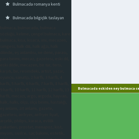
Bulmacada romanya kenti
Bulmacada bilgiçlik taslayan
bulmaca, bulmacada, bulmaca
sözlüğü, kelime, çengel bulmaca, kare
bulmaca, kısa, kısaca, imi, mecazen,
simgesi, halk dili, halk ağzı, halk
dilinde, eş anlamlısı, ne denir, parası,
para birimi, mecaz, gazetesi, eski dil,
eski dilde, mecazen, bir tür, tersi,
karşıtı, bir, resimdeki, artist, yazar,
oyuncu, sanatçı, 2 harfli, 3 harfli, 4
harfli, 5 harfli, 6 harfli, 7 harfli, 8 harfli,
Bulmacada eskiden ney bulmaca ce
9 harfli, 10 harfli, 11 harfli, 12 harfli, 13
harfli, mecazi, argo, argoda, hayvan,
halk, halkı, ölçü, ölçü birimi, hastalığı,
eş anlamı, zıt anlamı, gazete,
gazetesi, airfryer, airfryer fiyat,
arçelik, philips, karaca, evlilik
paketleri, prostat, menapoz, kist,
miyom, sivilce, saç bakımı, estetik,