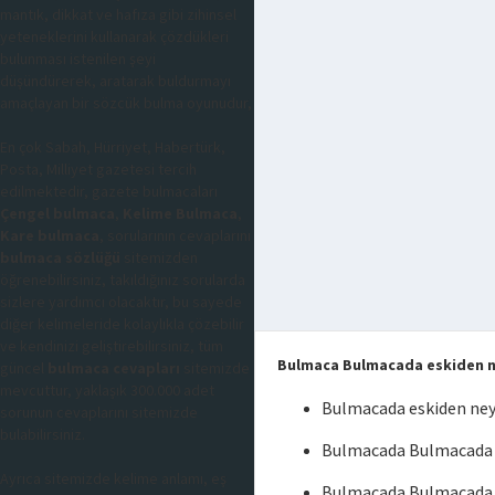
mantık, dikkat ve hafıza gibi zihinsel
yeteneklerini kullanarak çözdükleri
bulunması istenilen şeyi
düşündürerek, aratarak buldurmayı
amaçlayan bir sözcük bulma oyunudur,
En çok Sabah, Hürriyet, Habertürk,
Posta, Milliyet gazetesi tercih
edilmektedir, gazete bulmacaları
Çengel bulmaca
,
Kelime Bulmaca
,
Kare bulmaca
, sorularının cevaplarını
bulmaca sözlüğü
sitemizden
öğrenebilirsiniz, takıldığınız sorularda
sizlere yardımcı olacaktır, bu sayede
diğer kelimeleride kolaylıkla çözebilir
ve kendinizi geliştirebilirsiniz, tüm
Bulmaca Bulmacada eskiden 
güncel
bulmaca cevapları
sitemizde
mevcuttur, yaklaşık 300.000 adet
Bulmacada eskiden ne
sorunun cevaplarını sitemizde
bulabilirsiniz.
Bulmacada Bulmacada e
Ayrıca sitemizde kelime anlamı, eş
Bulmacada Bulmacada 