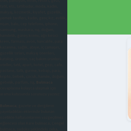
otel, pansiyon, hotel, resort, gezi,
tatil, ets, tatilbudur, moda, kadın,
makyaj, kozmetik, kıyafet, güzellik,
yemek tarifleri, kadın, genç kız, evlilik,
nişan, balo, cep telefonu, iphone,
samsung, maskara, ruj, doğum,
hamilelik, güneş kremi, ağrı kesici
krem, farmasi, avon, huncalife, para
kazanma, sağlık, abiye, iç çamaşırı,
güzellik sırları, makyaj önerileri,
katalog, ürünler, saç bakım ürünleri,
oteller, tatil, apart, hotel, gezi, cafe,
pastane, tatlı, gurme, kebap, para,
kripto, bebek, çocuk, hamile, doğum,
gebelik, parfüm, ruj,
Bulmaca
cevaplarına kolayca ulaşmak için
arama kutusunda sorunuzu yazınız.
Bulmaca
; gazete ve dergilerin
yayınladıkları eklerinde bulunan
özellikle haftasonlarının vazgeçilmez
eğlencesi olan Kare bulmaca, Çengel
bulmaca, sudoku şeklindeki zeka,