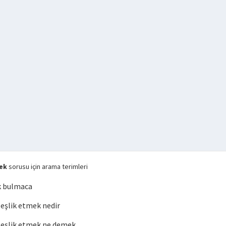
ek
sorusu için arama terimleri
k bulmaca
şlik etmek nedir
eşlik etmek ne demek