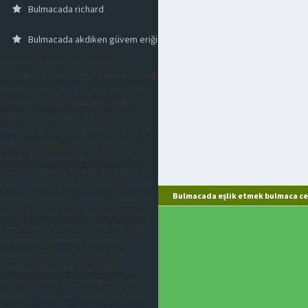
Bulmacada richard
Bulmacada akdiken güvem eriği
bulmaca, bulmacada, bulmaca
sözlüğü, kelime, çengel bulmaca, kare
bulmaca, kısa, kısaca, imi, mecazen,
simgesi, halk dili, halk ağzı, halk
dilinde, eş anlamlısı, ne denir, parası,
para birimi, mecaz, gazetesi, eski dil,
eski dilde, mecazen, bir tür, tersi,
karşıtı, bir, resimdeki, artist, yazar,
oyuncu, sanatçı, 2 harfli, 3 harfli, 4
harfli, 5 harfli, 6 harfli, 7 harfli, 8 harfli,
Bulmacada eşlik etmek bulmaca ce
9 harfli, 10 harfli, 11 harfli, 12 harfli, 13
harfli, mecazi, argo, argoda, hayvan,
halk, halkı, ölçü, ölçü birimi, hastalığı,
eş anlamı, zıt anlamı, gazete,
gazetesi, airfryer, airfryer fiyat,
arçelik, philips, karaca, evlilik
paketleri, prostat, menapoz, kist,
miyom, sivilce, saç bakımı, estetik,