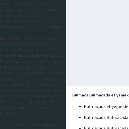
mantık, dikkat ve hafıza gibi zihinsel
yeteneklerini kullanarak çözdükleri
bulunması istenilen şeyi
düşündürerek, aratarak buldurmayı
amaçlayan bir sözcük bulma oyunudur,
En çok Sabah, Hürriyet, Habertürk,
Posta, Milliyet gazetesi tercih
edilmektedir, gazete bulmacaları
Çengel bulmaca
,
Kelime Bulmaca
,
Kare bulmaca
, sorularının cevaplarını
bulmaca sözlüğü
sitemizden
öğrenebilirsiniz, takıldığınız sorularda
sizlere yardımcı olacaktır, bu sayede
diğer kelimeleride kolaylıkla çözebilir
ve kendinizi geliştirebilirsiniz, tüm
Bulmaca Bulmacada et yemekle
güncel
bulmaca cevapları
sitemizde
mevcuttur, yaklaşık 300.000 adet
Bulmacada et yemekleri
sorunun cevaplarını sitemizde
bulabilirsiniz.
Bulmacada Bulmacada et
Ayrıca sitemizde kelime anlamı, eş
Bulmacada Bulmacada e