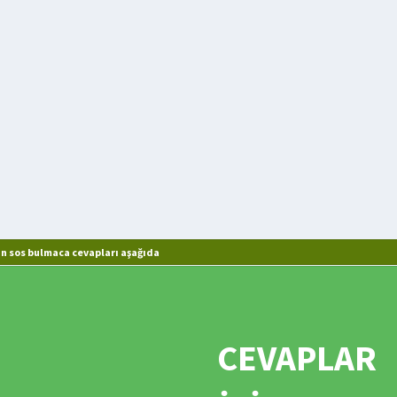
an sos bulmaca cevapları aşağıda
CEVAPLAR