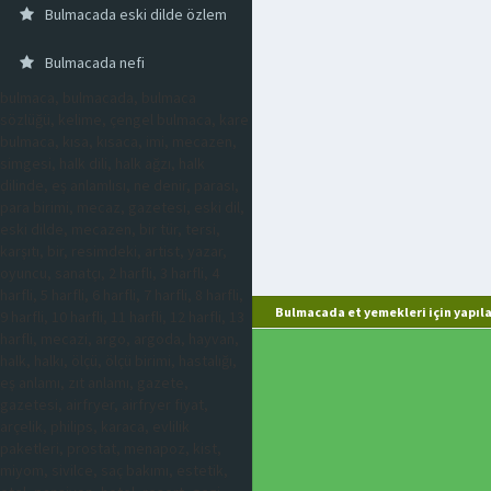
Bulmacada eski dilde özlem
Bulmacada nefi
bulmaca, bulmacada, bulmaca
sözlüğü, kelime, çengel bulmaca, kare
bulmaca, kısa, kısaca, imi, mecazen,
simgesi, halk dili, halk ağzı, halk
dilinde, eş anlamlısı, ne denir, parası,
para birimi, mecaz, gazetesi, eski dil,
eski dilde, mecazen, bir tür, tersi,
karşıtı, bir, resimdeki, artist, yazar,
oyuncu, sanatçı, 2 harfli, 3 harfli, 4
harfli, 5 harfli, 6 harfli, 7 harfli, 8 harfli,
Bulmacada et yemekleri için yapıl
9 harfli, 10 harfli, 11 harfli, 12 harfli, 13
harfli, mecazi, argo, argoda, hayvan,
halk, halkı, ölçü, ölçü birimi, hastalığı,
eş anlamı, zıt anlamı, gazete,
gazetesi, airfryer, airfryer fiyat,
arçelik, philips, karaca, evlilik
paketleri, prostat, menapoz, kist,
miyom, sivilce, saç bakımı, estetik,