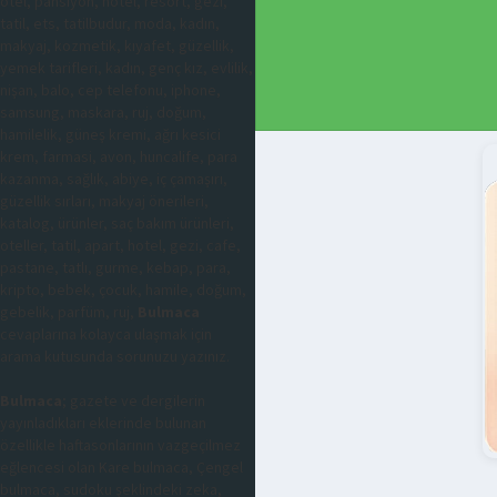
otel, pansiyon, hotel, resort, gezi,
tatil, ets, tatilbudur, moda, kadın,
makyaj, kozmetik, kıyafet, güzellik,
yemek tarifleri, kadın, genç kız, evlilik,
nişan, balo, cep telefonu, iphone,
samsung, maskara, ruj, doğum,
hamilelik, güneş kremi, ağrı kesici
krem, farmasi, avon, huncalife, para
kazanma, sağlık, abiye, iç çamaşırı,
güzellik sırları, makyaj önerileri,
katalog, ürünler, saç bakım ürünleri,
oteller, tatil, apart, hotel, gezi, cafe,
pastane, tatlı, gurme, kebap, para,
kripto, bebek, çocuk, hamile, doğum,
gebelik, parfüm, ruj,
Bulmaca
cevaplarına kolayca ulaşmak için
arama kutusunda sorunuzu yazınız.
Bulmaca
; gazete ve dergilerin
yayınladıkları eklerinde bulunan
özellikle haftasonlarının vazgeçilmez
eğlencesi olan Kare bulmaca, Çengel
bulmaca, sudoku şeklindeki zeka,