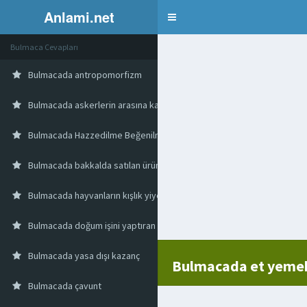
Anlami.net
Bulmaca
Bulmaca Cevapları
Bulmacada antropomorfizm
Bulmacada askerlerin arasına katılmış sivil savaşçı
Bulmacada Hazzedilme Beğenilme Anlamındaki Deyim
Bulmacada bakkalda satılan ürünler
Bulmacada hayvanların kışlık yiyeceği
Bulmacada doğum işini yaptıran kadın
Bulmacada yasa dışı kazanç
Bulmacada et yemekl
Bulmacada çavunt