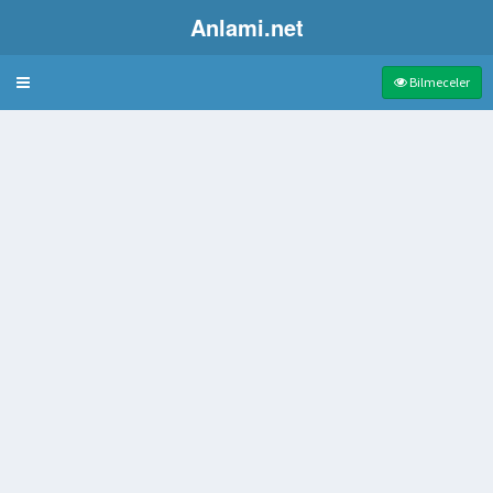
Anlami.net
Bulmaca
Bilmeceler
indeki bölümü
arayı büyük memurlarından biri
vurma