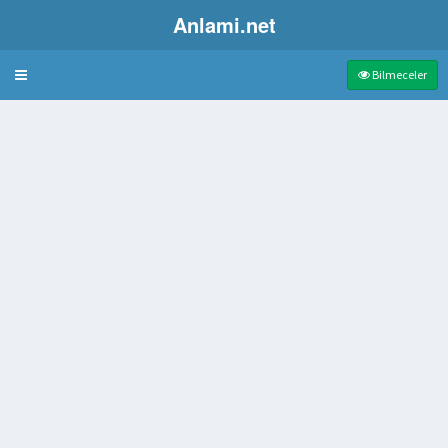
Anlami.net
Bulmaca
Bilmeceler
nılan Takvimli Defter
rlar İçin Yapılan Dil