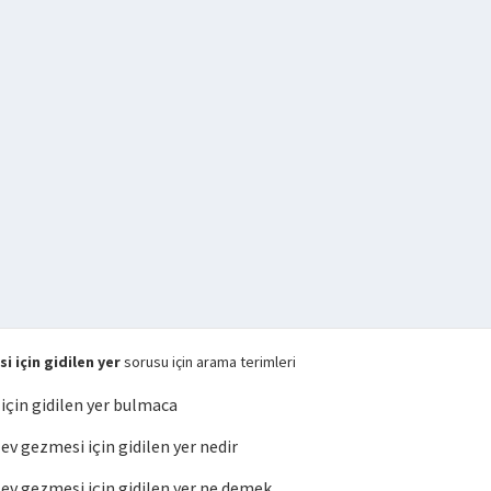
 için gidilen yer
sorusu için arama terimleri
çin gidilen yer bulmaca
 gezmesi için gidilen yer nedir
v gezmesi için gidilen yer ne demek