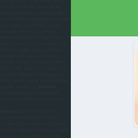
otel, pansiyon, hotel, resort, gezi,
tatil, ets, tatilbudur, moda, kadın,
makyaj, kozmetik, kıyafet, güzellik,
yemek tarifleri, kadın, genç kız, evlilik,
nişan, balo, cep telefonu, iphone,
samsung, maskara, ruj, doğum,
hamilelik, güneş kremi, ağrı kesici
krem, farmasi, avon, huncalife, para
kazanma, sağlık, abiye, iç çamaşırı,
güzellik sırları, makyaj önerileri,
katalog, ürünler, saç bakım ürünleri,
oteller, tatil, apart, hotel, gezi, cafe,
pastane, tatlı, gurme, kebap, para,
kripto, bebek, çocuk, hamile, doğum,
gebelik, parfüm, ruj,
Bulmaca
cevaplarına kolayca ulaşmak için
arama kutusunda sorunuzu yazınız.
Bulmaca
; gazete ve dergilerin
yayınladıkları eklerinde bulunan
özellikle haftasonlarının vazgeçilmez
eğlencesi olan Kare bulmaca, Çengel
bulmaca, sudoku şeklindeki zeka,