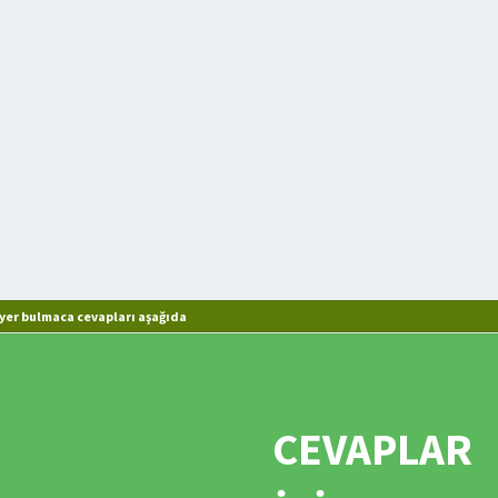
yer bulmaca cevapları aşağıda
CEVAPLAR