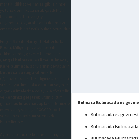
mantık, dikkat ve hafıza gibi zihinsel
yeteneklerini kullanarak çözdükleri
bulunması istenilen şeyi
düşündürerek, aratarak buldurmayı
amaçlayan bir sözcük bulma oyunudur,
En çok Sabah, Hürriyet, Habertürk,
Posta, Milliyet gazetesi tercih
edilmektedir, gazete bulmacaları
Çengel bulmaca
,
Kelime Bulmaca
,
Kare bulmaca
, sorularının cevaplarını
bulmaca sözlüğü
sitemizden
öğrenebilirsiniz, takıldığınız sorularda
sizlere yardımcı olacaktır, bu sayede
diğer kelimeleride kolaylıkla çözebilir
ve kendinizi geliştirebilirsiniz, tüm
Bulmaca Bulmacada ev gezmesi
güncel
bulmaca cevapları
sitemizde
mevcuttur, yaklaşık 300.000 adet
Bulmacada ev gezmesi i
sorunun cevaplarını sitemizde
bulabilirsiniz.
Bulmacada Bulmacada ev
Ayrıca sitemizde kelime anlamı, eş
Bulmacada Bulmacada e