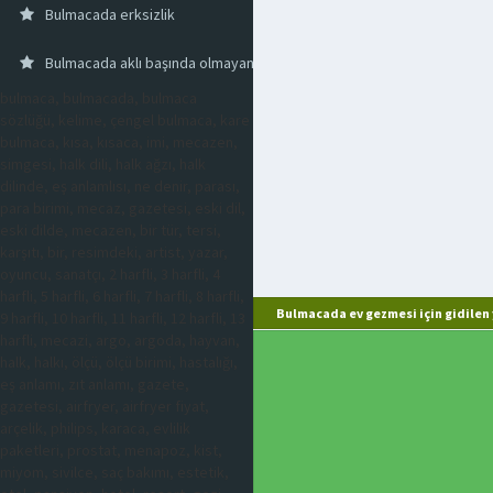
Bulmacada erksizlik
Bulmacada aklı başında olmayan
bulmaca, bulmacada, bulmaca
sözlüğü, kelime, çengel bulmaca, kare
bulmaca, kısa, kısaca, imi, mecazen,
simgesi, halk dili, halk ağzı, halk
dilinde, eş anlamlısı, ne denir, parası,
para birimi, mecaz, gazetesi, eski dil,
eski dilde, mecazen, bir tür, tersi,
karşıtı, bir, resimdeki, artist, yazar,
oyuncu, sanatçı, 2 harfli, 3 harfli, 4
harfli, 5 harfli, 6 harfli, 7 harfli, 8 harfli,
Bulmacada ev gezmesi için gidilen 
9 harfli, 10 harfli, 11 harfli, 12 harfli, 13
harfli, mecazi, argo, argoda, hayvan,
halk, halkı, ölçü, ölçü birimi, hastalığı,
eş anlamı, zıt anlamı, gazete,
gazetesi, airfryer, airfryer fiyat,
arçelik, philips, karaca, evlilik
paketleri, prostat, menapoz, kist,
miyom, sivilce, saç bakımı, estetik,