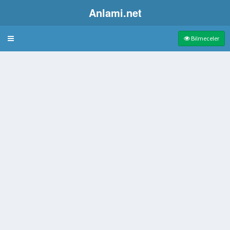
Anlami.net
Bulmaca
Bilmeceler
ment
renci
isi
yama