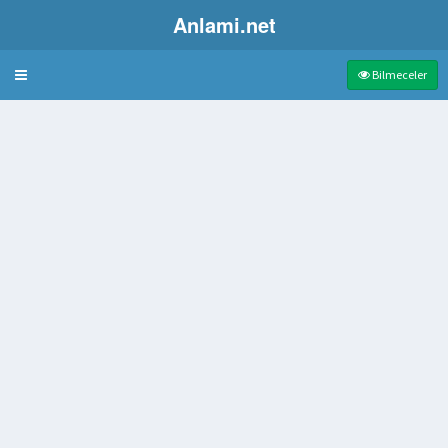
Anlami.net
Bulmaca
Bilmeceler
k balığı
i ne denir