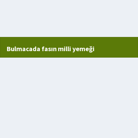
cı
Bulmacada fasın milli yemeği