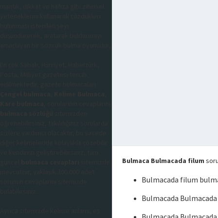
mantık, dikkat ve hafıza gibi zihinsel
yeteneklerini kullanarak çözdükleri
bulunması istenilen şeyi
düşündürerek, aratarak buldurmayı
amaçlayan bir sözcük bulma oyunudur,
En çok Sabah, Hürriyet, Habertürk,
Posta, Milliyet gazetesi tercih
edilmektedir, gazete bulmacaları
Çengel bulmaca
,
Kelime Bulmaca
,
Kare bulmaca
, sorularının cevaplarını
bulmaca sözlüğü
sitemizden
öğrenebilirsiniz, takıldığınız sorularda
sizlere yardımcı olacaktır, bu sayede
diğer kelimeleride kolaylıkla çözebilir
ve kendinizi geliştirebilirsiniz, tüm
Bulmaca Bulmacada filum
soru
güncel
bulmaca cevapları
sitemizde
mevcuttur, yaklaşık 300.000 adet
Bulmacada filum bulm
sorunun cevaplarını sitemizde
bulabilirsiniz.
Bulmacada Bulmacada 
Ayrıca sitemizde kelime anlamı, eş
Bulmacada Bulmacada 