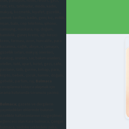
otel, pansiyon, hotel, resort, gezi,
tatil, ets, tatilbudur, moda, kadın,
makyaj, kozmetik, kıyafet, güzellik,
yemek tarifleri, kadın, genç kız, evlilik,
nişan, balo, cep telefonu, iphone,
samsung, maskara, ruj, doğum,
hamilelik, güneş kremi, ağrı kesici
krem, farmasi, avon, huncalife, para
kazanma, sağlık, abiye, iç çamaşırı,
güzellik sırları, makyaj önerileri,
katalog, ürünler, saç bakım ürünleri,
oteller, tatil, apart, hotel, gezi, cafe,
pastane, tatlı, gurme, kebap, para,
kripto, bebek, çocuk, hamile, doğum,
gebelik, parfüm, ruj,
Bulmaca
cevaplarına kolayca ulaşmak için
arama kutusunda sorunuzu yazınız.
Bulmaca
; gazete ve dergilerin
yayınladıkları eklerinde bulunan
özellikle haftasonlarının vazgeçilmez
eğlencesi olan Kare bulmaca, Çengel
bulmaca, sudoku şeklindeki zeka,