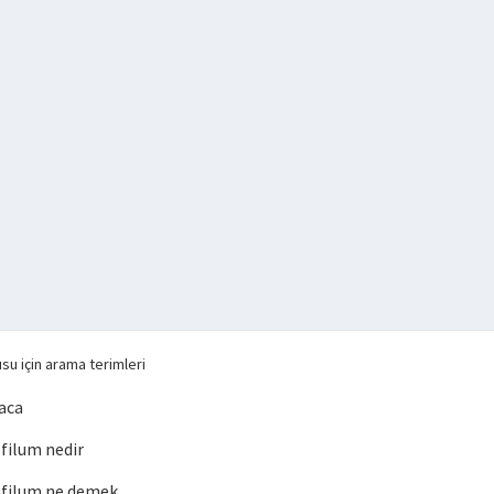
su için arama terimleri
aca
filum nedir
filum ne demek