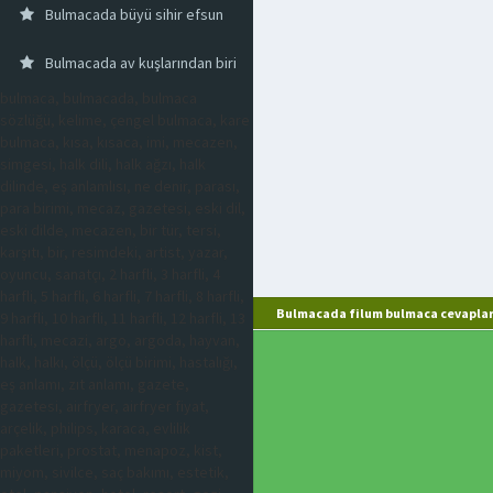
Bulmacada büyü sihir efsun
Bulmacada av kuşlarından biri
bulmaca, bulmacada, bulmaca
sözlüğü, kelime, çengel bulmaca, kare
bulmaca, kısa, kısaca, imi, mecazen,
simgesi, halk dili, halk ağzı, halk
dilinde, eş anlamlısı, ne denir, parası,
para birimi, mecaz, gazetesi, eski dil,
eski dilde, mecazen, bir tür, tersi,
karşıtı, bir, resimdeki, artist, yazar,
oyuncu, sanatçı, 2 harfli, 3 harfli, 4
harfli, 5 harfli, 6 harfli, 7 harfli, 8 harfli,
Bulmacada filum bulmaca cevaplar
9 harfli, 10 harfli, 11 harfli, 12 harfli, 13
harfli, mecazi, argo, argoda, hayvan,
halk, halkı, ölçü, ölçü birimi, hastalığı,
eş anlamı, zıt anlamı, gazete,
gazetesi, airfryer, airfryer fiyat,
arçelik, philips, karaca, evlilik
paketleri, prostat, menapoz, kist,
miyom, sivilce, saç bakımı, estetik,