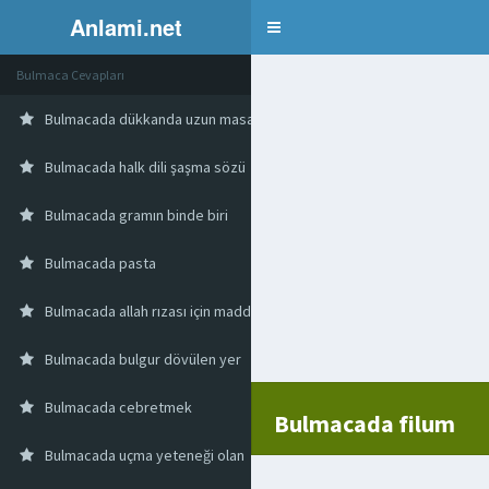
Anlami.net
Bulmaca
Bulmaca Cevapları
Bulmacada dükkanda uzun masa
Bulmacada halk dili şaşma sözü
Bulmacada gramın binde biri
Bulmacada pasta
Bulmacada allah rızası için maddi ve manevi imkanlardan vazgeçebil
Bulmacada bulgur dövülen yer
Bulmacada cebretmek
Bulmacada filum
Bulmacada uçma yeteneği olan