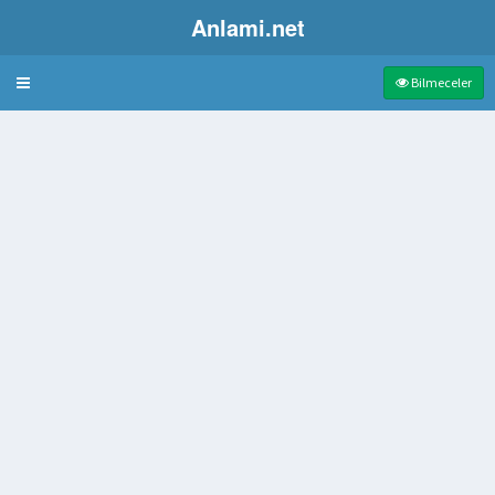
Anlami.net
Bulmaca
Bilmeceler
 kadın giysisi
si