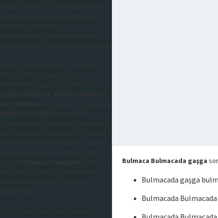
mantık, dikkat ve hafıza gibi zihinsel
yeteneklerini kullanarak çözdükleri
bulunması istenilen şeyi
düşündürerek, aratarak buldurmayı
amaçlayan bir sözcük bulma oyunudur,
En çok Sabah, Hürriyet, Habertürk,
Posta, Milliyet gazetesi tercih
edilmektedir, gazete bulmacaları
Çengel bulmaca
,
Kelime Bulmaca
,
Kare bulmaca
, sorularının cevaplarını
bulmaca sözlüğü
sitemizden
öğrenebilirsiniz, takıldığınız sorularda
sizlere yardımcı olacaktır, bu sayede
diğer kelimeleride kolaylıkla çözebilir
ve kendinizi geliştirebilirsiniz, tüm
Bulmaca Bulmacada gaşga
sor
güncel
bulmaca cevapları
sitemizde
mevcuttur, yaklaşık 300.000 adet
Bulmacada gaşga bul
sorunun cevaplarını sitemizde
bulabilirsiniz.
Bulmacada Bulmacada 
Ayrıca sitemizde kelime anlamı, eş
Bulmacada Bulmacada