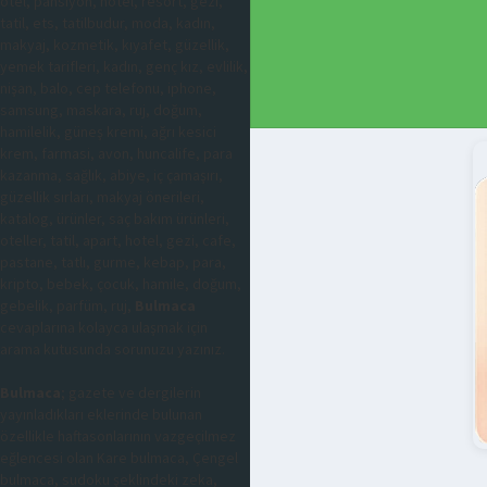
otel, pansiyon, hotel, resort, gezi,
tatil, ets, tatilbudur, moda, kadın,
makyaj, kozmetik, kıyafet, güzellik,
yemek tarifleri, kadın, genç kız, evlilik,
nişan, balo, cep telefonu, iphone,
samsung, maskara, ruj, doğum,
hamilelik, güneş kremi, ağrı kesici
krem, farmasi, avon, huncalife, para
kazanma, sağlık, abiye, iç çamaşırı,
güzellik sırları, makyaj önerileri,
katalog, ürünler, saç bakım ürünleri,
oteller, tatil, apart, hotel, gezi, cafe,
pastane, tatlı, gurme, kebap, para,
kripto, bebek, çocuk, hamile, doğum,
gebelik, parfüm, ruj,
Bulmaca
cevaplarına kolayca ulaşmak için
arama kutusunda sorunuzu yazınız.
Bulmaca
; gazete ve dergilerin
yayınladıkları eklerinde bulunan
özellikle haftasonlarının vazgeçilmez
eğlencesi olan Kare bulmaca, Çengel
bulmaca, sudoku şeklindeki zeka,