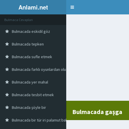
Anlami.net
Bulmaca
Bulmaca Cevapları
Bulmacada eskidil göz
Bulmacada tepken
Bulmacada sufle etmek
Bulmacada farklı oyunlardan oluşan gösteri
Bulmacada yer mahal
Bulmacada tesbit etmek
Bulmacada şöyle bir
Bulmacada gaşga
Bulmacada bir tür iri palamut balığı