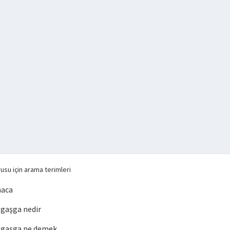
usu için arama terimleri
maca
gaşga nedir
 gaşga ne demek