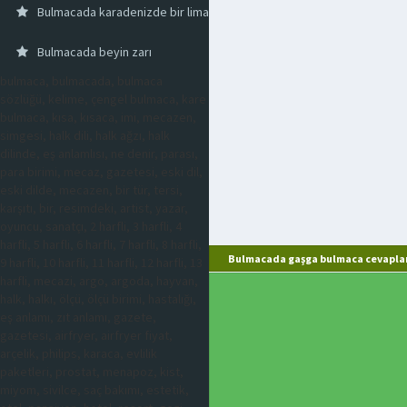
Bulmacada karadenizde bir liman kenti
Bulmacada beyin zarı
bulmaca, bulmacada, bulmaca
sözlüğü, kelime, çengel bulmaca, kare
bulmaca, kısa, kısaca, imi, mecazen,
simgesi, halk dili, halk ağzı, halk
dilinde, eş anlamlısı, ne denir, parası,
para birimi, mecaz, gazetesi, eski dil,
eski dilde, mecazen, bir tür, tersi,
karşıtı, bir, resimdeki, artist, yazar,
oyuncu, sanatçı, 2 harfli, 3 harfli, 4
harfli, 5 harfli, 6 harfli, 7 harfli, 8 harfli,
Bulmacada gaşga bulmaca cevaplar
9 harfli, 10 harfli, 11 harfli, 12 harfli, 13
harfli, mecazi, argo, argoda, hayvan,
halk, halkı, ölçü, ölçü birimi, hastalığı,
eş anlamı, zıt anlamı, gazete,
gazetesi, airfryer, airfryer fiyat,
arçelik, philips, karaca, evlilik
paketleri, prostat, menapoz, kist,
miyom, sivilce, saç bakımı, estetik,