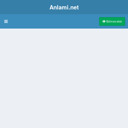
Anlami.net
Bulmaca
Bilmeceler
lan kılıç
ğı Toplu Tabanca Türü