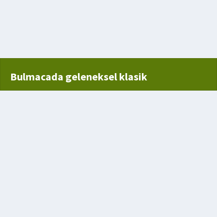
l
Anagramı
Bulmacada geleneksel klasik