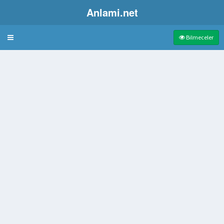
Anlami.net
Bulmaca
Bilmeceler
işen değişik türleri bulunan ağaç