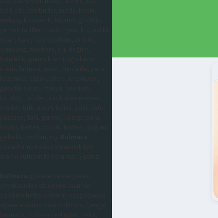
otel, pansiyon, hotel, resort, gezi,
tatil, ets, tatilbudur, moda, kadın,
makyaj, kozmetik, kıyafet, güzellik,
yemek tarifleri, kadın, genç kız, evlilik,
nişan, balo, cep telefonu, iphone,
samsung, maskara, ruj, doğum,
hamilelik, güneş kremi, ağrı kesici
krem, farmasi, avon, huncalife, para
kazanma, sağlık, abiye, iç çamaşırı,
güzellik sırları, makyaj önerileri,
katalog, ürünler, saç bakım ürünleri,
oteller, tatil, apart, hotel, gezi, cafe,
pastane, tatlı, gurme, kebap, para,
kripto, bebek, çocuk, hamile, doğum,
gebelik, parfüm, ruj,
Bulmaca
cevaplarına kolayca ulaşmak için
arama kutusunda sorunuzu yazınız.
Bulmaca
; gazete ve dergilerin
yayınladıkları eklerinde bulunan
özellikle haftasonlarının vazgeçilmez
eğlencesi olan Kare bulmaca, Çengel
bulmaca, sudoku şeklindeki zeka,