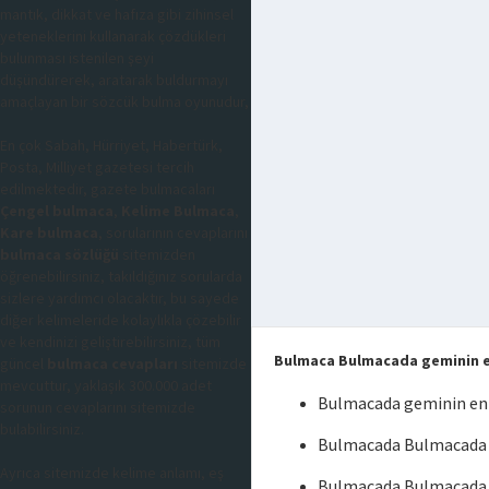
mantık, dikkat ve hafıza gibi zihinsel
yeteneklerini kullanarak çözdükleri
bulunması istenilen şeyi
düşündürerek, aratarak buldurmayı
amaçlayan bir sözcük bulma oyunudur,
En çok Sabah, Hürriyet, Habertürk,
Posta, Milliyet gazetesi tercih
edilmektedir, gazete bulmacaları
Çengel bulmaca
,
Kelime Bulmaca
,
Kare bulmaca
, sorularının cevaplarını
bulmaca sözlüğü
sitemizden
öğrenebilirsiniz, takıldığınız sorularda
sizlere yardımcı olacaktır, bu sayede
diğer kelimeleride kolaylıkla çözebilir
ve kendinizi geliştirebilirsiniz, tüm
Bulmaca Bulmacada geminin 
güncel
bulmaca cevapları
sitemizde
mevcuttur, yaklaşık 300.000 adet
Bulmacada geminin en
sorunun cevaplarını sitemizde
bulabilirsiniz.
Bulmacada Bulmacada 
Ayrıca sitemizde kelime anlamı, eş
Bulmacada Bulmacada 