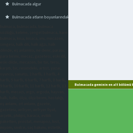
Bulmacada algur
Bulmacada atların boyunlarındaki uzun kıllar
bulmaca, bulmacada, bulmaca
sözlüğü, kelime, çengel bulmaca, kare
bulmaca, kısa, kısaca, imi, mecazen,
simgesi, halk dili, halk ağzı, halk
dilinde, eş anlamlısı, ne denir, parası,
para birimi, mecaz, gazetesi, eski dil,
eski dilde, mecazen, bir tür, tersi,
karşıtı, bir, resimdeki, artist, yazar,
oyuncu, sanatçı, 2 harfli, 3 harfli, 4
harfli, 5 harfli, 6 harfli, 7 harfli, 8 harfli,
Bulmacada geminin en alt bölümü 
9 harfli, 10 harfli, 11 harfli, 12 harfli, 13
harfli, mecazi, argo, argoda, hayvan,
halk, halkı, ölçü, ölçü birimi, hastalığı,
eş anlamı, zıt anlamı, gazete,
gazetesi, airfryer, airfryer fiyat,
arçelik, philips, karaca, evlilik
paketleri, prostat, menapoz, kist,
miyom, sivilce, saç bakımı, estetik,